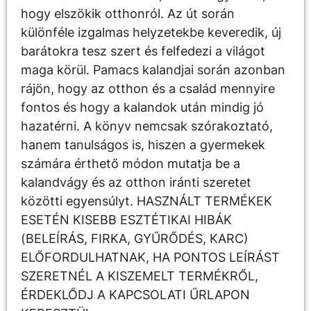
hogy elszökik otthonról. Az út során
különféle izgalmas helyzetekbe keveredik, új
barátokra tesz szert és felfedezi a világot
maga körül. Pamacs kalandjai során azonban
rájön, hogy az otthon és a család mennyire
fontos és hogy a kalandok után mindig jó
hazatérni. A könyv nemcsak szórakoztató,
hanem tanulságos is, hiszen a gyermekek
számára érthető módon mutatja be a
kalandvágy és az otthon iránti szeretet
közötti egyensúlyt. HASZNÁLT TERMÉKEK
ESETÉN KISEBB ESZTÉTIKAI HIBÁK
(BELEÍRÁS, FIRKA, GYŰRŐDÉS, KARC)
ELŐFORDULHATNAK, HA PONTOS LEÍRÁST
SZERETNÉL A KISZEMELT TERMÉKRŐL,
ÉRDEKLŐDJ A KAPCSOLATI ŰRLAPON