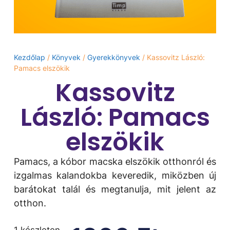
Kezdőlap
/
Könyvek
/
Gyerekkönyvek
/ Kassovitz László:
Pamacs elszökik
Kassovitz
László: Pamacs
elszökik
Pamacs, a kóbor macska elszökik otthonról és
izgalmas kalandokba keveredik, miközben új
barátokat talál és megtanulja, mit jelent az
otthon.
1 készleten