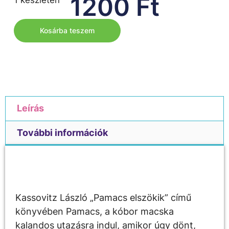
1200
Ft
Kosárba teszem
Leírás
További információk
Leírás
Kassovitz László „Pamacs elszökik” című
könyvében Pamacs, a kóbor macska
kalandos utazásra indul, amikor úgy dönt,