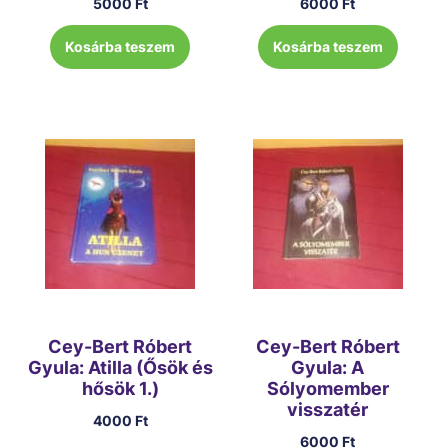
5000
Ft
6000
Ft
Kosárba teszem
Kosárba teszem
Cey-Bert Róbert
Cey-Bert Róbert
Gyula: Atilla (Ősök és
Gyula: A
hősök 1.)
Sólyomember
visszatér
4000
Ft
6000
Ft