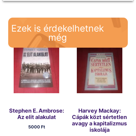
Ezek is érdekelhetnek
még
Stephen E. Ambrose:
Harvey Mackay:
Az elit alakulat
Cápák közt sértetlen
avagy a kapitalizmus
5000
Ft
iskolája