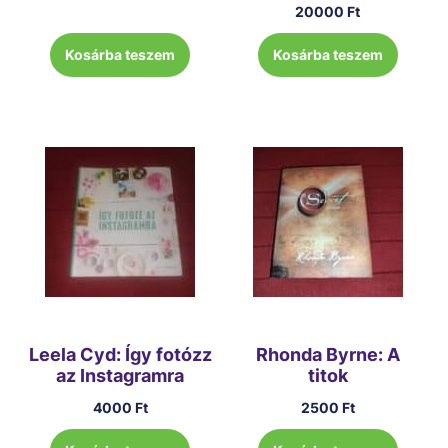
20000
Ft
Kosárba teszem
Kosárba teszem
Leela Cyd: Így fotózz
Rhonda Byrne: A
az Instagramra
titok
4000
Ft
2500
Ft