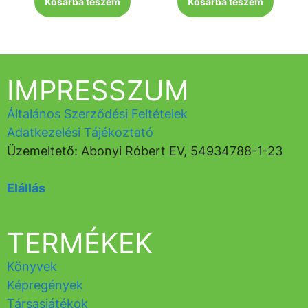
Kosárba teszem
Kosárba teszem
IMPRESSZUM
Általános Szerződési Feltételek
Adatkezelési Tájékoztató
Üzemeltető: Abonyi Róbert EV, 54934788-1-23
Elállás
TERMÉKEK
Könyvek
Képregények
Társasjátékok