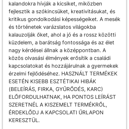
kalandokra hívják a kicsiket, miközben
fejlesztik a szókincsüket, kreativitásukat, és
kritikus gondolkodási képességeiket. A mesék
és történetek varázslatos világokba
kalauzolják őket, ahol a jó és a rossz közötti
küzdelem, a barátság fontossága és az élet
nagy kérdései állnak a középpontban. A
közös olvasási élmények erősítik a családi
kapcsolatokat és hozzájárulnak a gyermekek
érzelmi fejlődéséhez. HASZNÁLT TERMÉKEK
ESETÉN KISEBB ESZTÉTIKAI HIBÁK
(BELEÍRÁS, FIRKA, GYŰRŐDÉS, KARC)
ELŐFORDULHATNAK, HA PONTOS LEÍRÁST
SZERETNÉL A KISZEMELT TERMÉKRŐL,
ÉRDEKLŐDJ A KAPCSOLATI ŰRLAPON
KERESZTÜL.