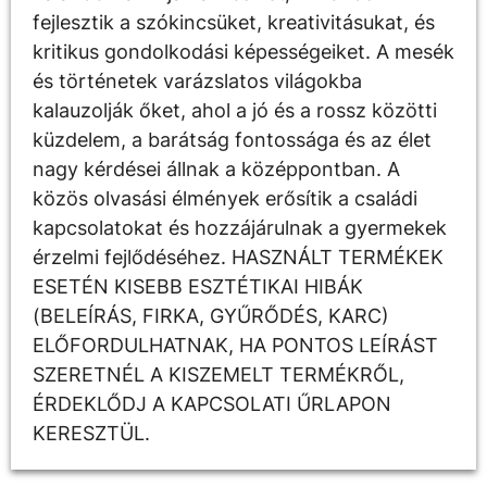
fejlesztik a szókincsüket, kreativitásukat, és
kritikus gondolkodási képességeiket. A mesék
és történetek varázslatos világokba
kalauzolják őket, ahol a jó és a rossz közötti
küzdelem, a barátság fontossága és az élet
nagy kérdései állnak a középpontban. A
közös olvasási élmények erősítik a családi
kapcsolatokat és hozzájárulnak a gyermekek
érzelmi fejlődéséhez. HASZNÁLT TERMÉKEK
ESETÉN KISEBB ESZTÉTIKAI HIBÁK
(BELEÍRÁS, FIRKA, GYŰRŐDÉS, KARC)
ELŐFORDULHATNAK, HA PONTOS LEÍRÁST
SZERETNÉL A KISZEMELT TERMÉKRŐL,
ÉRDEKLŐDJ A KAPCSOLATI ŰRLAPON
KERESZTÜL.