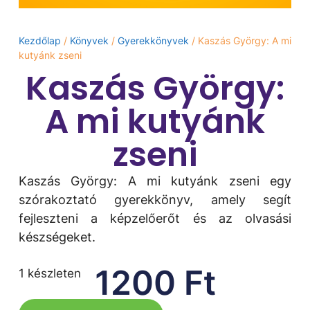
Kezdőlap
/
Könyvek
/
Gyerekkönyvek
/ Kaszás György: A ​mi
kutyánk zseni
Kaszás György:
A ​mi kutyánk
zseni
Kaszás György: A ​mi kutyánk zseni egy
szórakoztató gyerekkönyv, amely segít
fejleszteni a képzelőerőt és az olvasási
készségeket.
1200
Ft
1 készleten