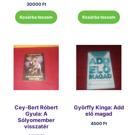
30000
Ft
Kosárba teszem
Kosárba teszem
Cey-Bert Róbert
Györffy Kinga: Add
Gyula: A
elő magad
Sólyomember
4500
Ft
visszatér