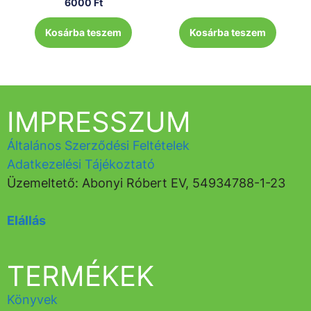
6000
Ft
Kosárba teszem
Kosárba teszem
IMPRESSZUM
Általános Szerződési Feltételek
Adatkezelési Tájékoztató
Üzemeltető: Abonyi Róbert EV, 54934788-1-23
Elállás
TERMÉKEK
Könyvek