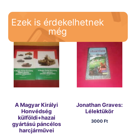
Ezek is érdekelhetnek
még
A Magyar Királyi
Jonathan Graves:
Honvédség
Lélektükör
külföldi+hazai
3000
Ft
gyártású páncélos
harcjárművei