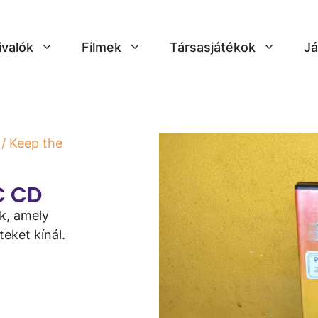
ivalók
Filmek
Társasjátékok
Já
/ Keep the
C CD
k, amely
eket kínál.