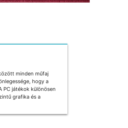
 között minden műfaj
ülönlegessége, hogy a
 A PC játékok különösen
intű grafika és a