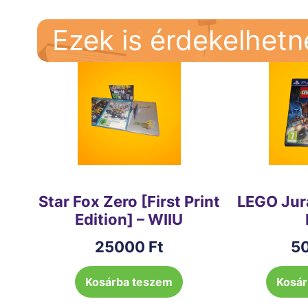
Ezek is érdekelhet
Star Fox Zero [First Print
LEGO Jur
Edition] – WIIU
25000
Ft
5
Kosárba teszem
Kosár