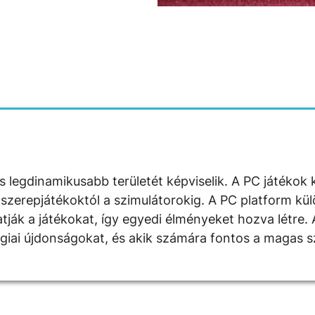
és legdinamikusabb területét képviselik. A PC játékok
 a szerepjátékoktól a szimulátorokig. A PC platform k
ják a játékokat, így egyedi élményeket hozva létre.
ógiai újdonságokat, és akik számára fontos a magas sz