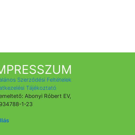
IMPRESSZUM
alános Szerződési Feltételek
atkezelési Tájékoztató
emeltető: Abonyi Róbert EV,
934788-1-23
llás