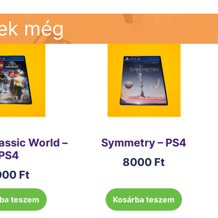
nek még
assic World –
Symmetry – PS4
PS4
8000
Ft
000
Ft
ba teszem
Kosárba teszem