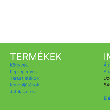
TERMÉKEK
Könyvek
Ált
Képregények
Ad
Társasjátékok
Üz
Konzoljátékok
54
Játékszerek
Elá