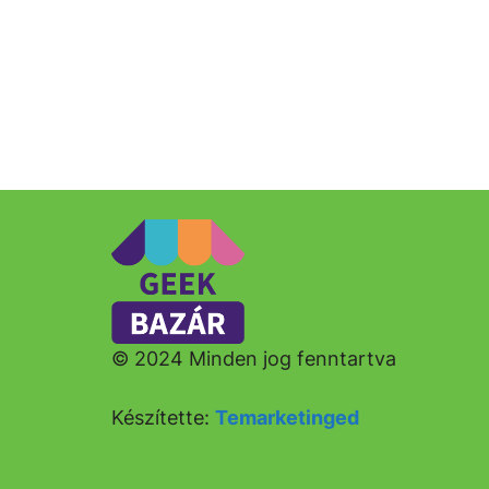
© 2024 Minden jog fenntartva
Készítette:
Temarketinged