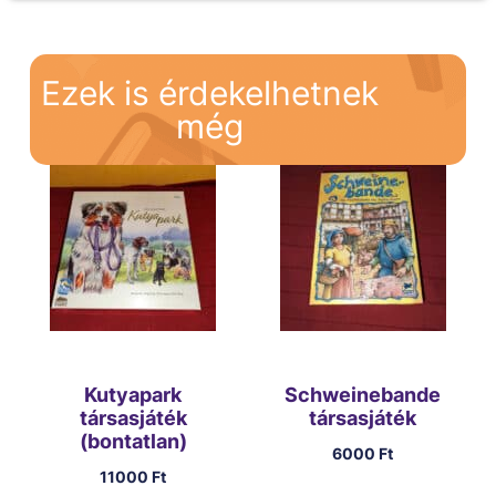
Ezek is érdekelhetnek
még
Kutyapark
Schweinebande
társasjáték
társasjáték
(bontatlan)
6000
Ft
11000
Ft