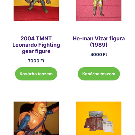
2004 TMNT
He-man Vizar figura
Leonardo Fighting
(1989)
gear figure
4000
Ft
7000
Ft
Kosárba teszem
Kosárba teszem