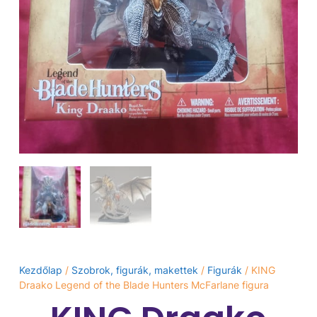
Kezdőlap
/
Szobrok, figurák, makettek
/
Figurák
/ KING
Draako Legend of the Blade Hunters McFarlane figura