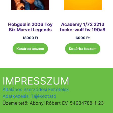
Hobgoblin 2006 Toy
Academy 1/72 2213
Biz Marvel Legends
focke-wulf fw 190a8
18000
Ft
6000
Ft
Kosárba teszem
Kosárba teszem
IMPRESSZUM
Általános Szerződési Feltételek
Adatkezelési Tájékoztató
Üzemeltető: Abonyi Róbert EV, 54934788-1-23