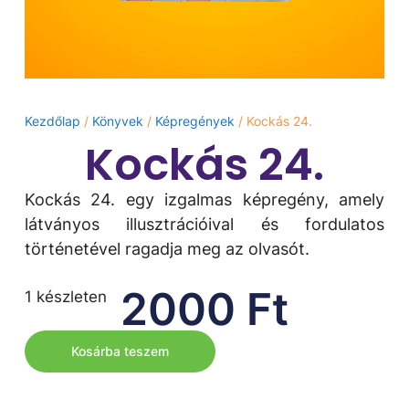
Kezdőlap
/
Könyvek
/
Képregények
/ Kockás 24.
Kockás 24.
Kockás 24. egy izgalmas képregény, amely
látványos illusztrációival és fordulatos
történetével ragadja meg az olvasót.
2000
Ft
1 készleten
Kosárba teszem