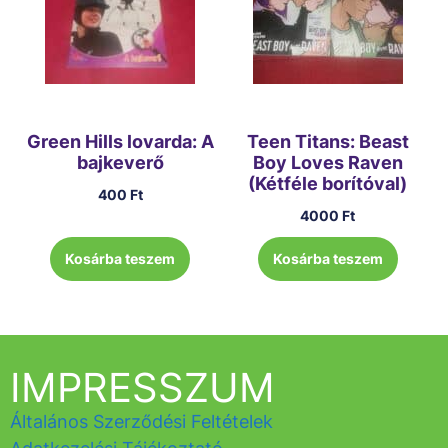
Green Hills lovarda: A
Teen Titans: Beast
bajkeverő
Boy Loves Raven
(Kétféle borítóval)
400
Ft
4000
Ft
Kosárba teszem
Kosárba teszem
IMPRESSZUM
Általános Szerződési Feltételek