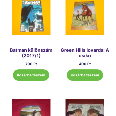
Batman különszám
Green Hills lovarda: A
(2017/1)
csikó
700
Ft
400
Ft
Kosárba teszem
Kosárba teszem