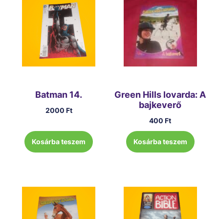
Batman 14.
Green Hills lovarda: A
bajkeverő
2000
Ft
400
Ft
Kosárba teszem
Kosárba teszem