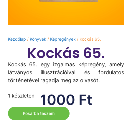
Kezdőlap
/
Könyvek
/
Képregények
/ Kockás 65.
Kockás 65.
Kockás 65. egy izgalmas képregény, amely
látványos illusztrációival és fordulatos
történetével ragadja meg az olvasót.
1000
Ft
1 készleten
Kosárba teszem