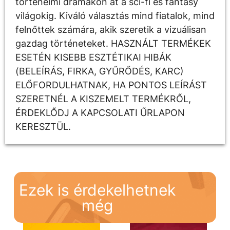
történelmi drámákon át a sci-fi és fantasy
világokig. Kiváló választás mind fiatalok, mind
felnőttek számára, akik szeretik a vizuálisan
gazdag történeteket. HASZNÁLT TERMÉKEK
ESETÉN KISEBB ESZTÉTIKAI HIBÁK
(BELEÍRÁS, FIRKA, GYŰRŐDÉS, KARC)
ELŐFORDULHATNAK, HA PONTOS LEÍRÁST
SZERETNÉL A KISZEMELT TERMÉKRŐL,
ÉRDEKLŐDJ A KAPCSOLATI ŰRLAPON
KERESZTÜL.
Ezek is érdekelhetnek
még