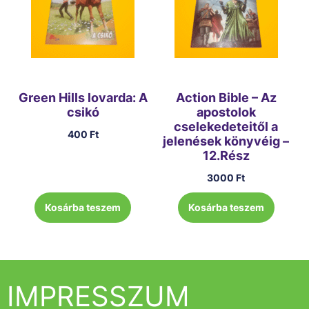
Green Hills lovarda: A
Action Bible – Az
csikó
apostolok
cselekedeteitől a
400
Ft
jelenések könyvéig –
12.Rész
3000
Ft
Kosárba teszem
Kosárba teszem
IMPRESSZUM