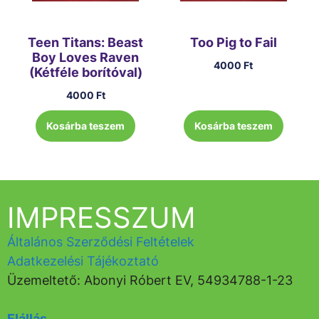
Teen Titans: Beast
Too Pig to Fail
Boy Loves Raven
4000
Ft
(Kétféle borítóval)
4000
Ft
Kosárba teszem
Kosárba teszem
IMPRESSZUM
Általános Szerződési Feltételek
Adatkezelési Tájékoztató
Üzemeltető: Abonyi Róbert EV, 54934788-1-23
Elállás