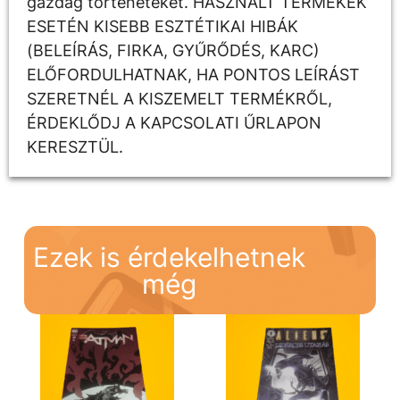
gazdag történeteket. HASZNÁLT TERMÉKEK
ESETÉN KISEBB ESZTÉTIKAI HIBÁK
(BELEÍRÁS, FIRKA, GYŰRŐDÉS, KARC)
ELŐFORDULHATNAK, HA PONTOS LEÍRÁST
SZERETNÉL A KISZEMELT TERMÉKRŐL,
ÉRDEKLŐDJ A KAPCSOLATI ŰRLAPON
KERESZTÜL.
Ezek is érdekelhetnek
még