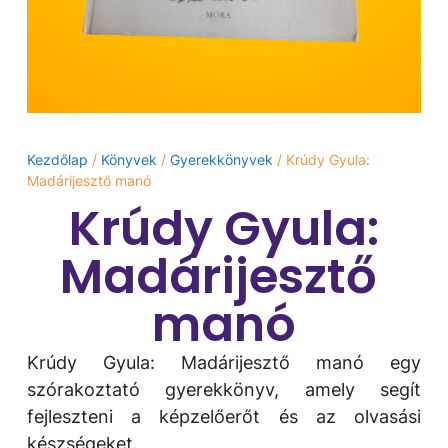
Kezdőlap
/
Könyvek
/
Gyerekkönyvek
/ Krúdy Gyula:
Madárijesztő ​manó
Krúdy Gyula:
Madárijesztő ​
manó
Krúdy Gyula: Madárijesztő ​manó egy
szórakoztató gyerekkönyv, amely segít
fejleszteni a képzelőerőt és az olvasási
készségeket.