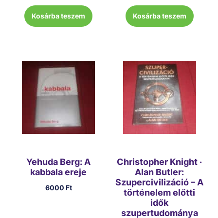
Kosárba teszem
Kosárba teszem
Yehuda Berg: A
Christopher Knight ·
kabbala ereje
Alan Butler:
Szupercivilizáció – A
6000
Ft
történelem előtti
idők
szupertudománya