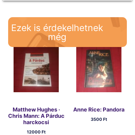
Ezek is érdekelhetnek
még
Matthew Hughes ·
Anne Rice: Pandora
Chris Mann: A Párduc
3500
Ft
harckocsi
12000
Ft