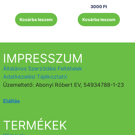
3000
Ft
Kosárba teszem
Kosárba teszem
IMPRESSZUM
Általános Szerződési Feltételek
Adatkezelési Tájékoztató
Üzemeltető: Abonyi Róbert EV, 54934788-1-23
Elállás
TERMÉKEK