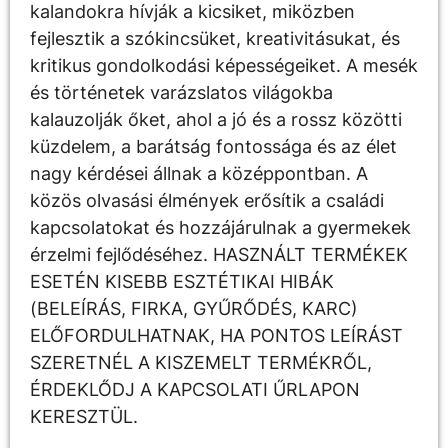
kalandokra hívják a kicsiket, miközben
fejlesztik a szókincsüket, kreativitásukat, és
kritikus gondolkodási képességeiket. A mesék
és történetek varázslatos világokba
kalauzolják őket, ahol a jó és a rossz közötti
küzdelem, a barátság fontossága és az élet
nagy kérdései állnak a középpontban. A
közös olvasási élmények erősítik a családi
kapcsolatokat és hozzájárulnak a gyermekek
érzelmi fejlődéséhez. HASZNÁLT TERMÉKEK
ESETÉN KISEBB ESZTÉTIKAI HIBÁK
(BELEÍRÁS, FIRKA, GYŰRŐDÉS, KARC)
ELŐFORDULHATNAK, HA PONTOS LEÍRÁST
SZERETNÉL A KISZEMELT TERMÉKRŐL,
ÉRDEKLŐDJ A KAPCSOLATI ŰRLAPON
KERESZTÜL.