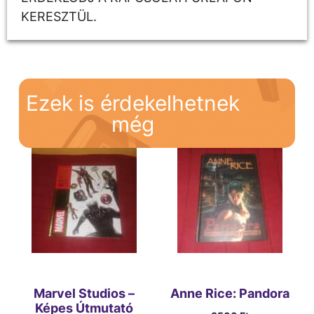
KERESZTÜL.
Ezek is érdekelhetnek
még
Marvel Studios –
Anne Rice: Pandora
Képes Útmutató