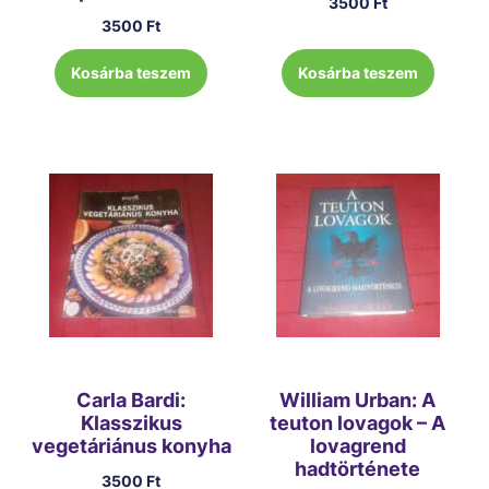
3500
Ft
3500
Ft
Kosárba teszem
Kosárba teszem
Carla Bardi:
William Urban: A
Klasszikus
teuton lovagok – A
vegetáriánus konyha
lovagrend
hadtörténete
3500
Ft