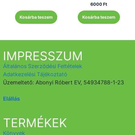
6000
Ft
Kosárba teszem
Kosárba teszem
IMPRESSZUM
Általános Szerződési Feltételek
Adatkezelési Tájékoztató
Üzemeltető: Abonyi Róbert EV, 54934788-1-23
Elállás
TERMÉKEK
Könyvek