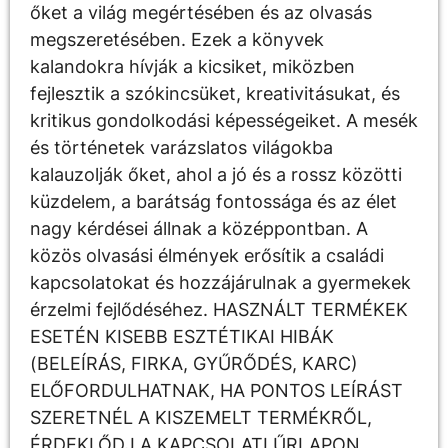
őket a világ megértésében és az olvasás
megszeretésében. Ezek a könyvek
kalandokra hívják a kicsiket, miközben
fejlesztik a szókincsüket, kreativitásukat, és
kritikus gondolkodási képességeiket. A mesék
és történetek varázslatos világokba
kalauzolják őket, ahol a jó és a rossz közötti
küzdelem, a barátság fontossága és az élet
nagy kérdései állnak a középpontban. A
közös olvasási élmények erősítik a családi
kapcsolatokat és hozzájárulnak a gyermekek
érzelmi fejlődéséhez. HASZNÁLT TERMÉKEK
ESETÉN KISEBB ESZTÉTIKAI HIBÁK
(BELEÍRÁS, FIRKA, GYŰRŐDÉS, KARC)
ELŐFORDULHATNAK, HA PONTOS LEÍRÁST
SZERETNÉL A KISZEMELT TERMÉKRŐL,
ÉRDEKLŐDJ A KAPCSOLATI ŰRLAPON