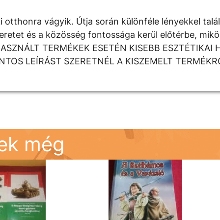
tthonra vágyik. Útja során különféle lényekkel talál
szeretet és a közösség fontossága kerül előtérbe, mik
rül. HASZNÁLT TERMÉKEK ESETÉN KISEBB ESZTÉTIKAI 
TOS LEÍRÁST SZERETNÉL A KISZEMELT TERMÉKR
nek még