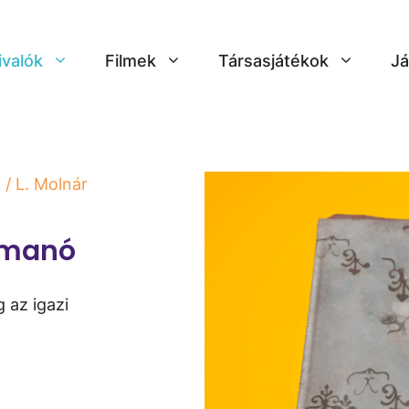
ivalók
Filmek
Társasjátékok
Já
k
/ L. Molnár
a manó
 az igazi