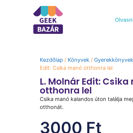
Olvasn
Kezdőlap
/
Könyvek
/
Gyerekkönyve
Edit: Csika manó otthonra lel
L. Molnár Edit: Csik
otthonra lel
Csika manó kalandos úton találja meg
otthonát.
3000
Ft