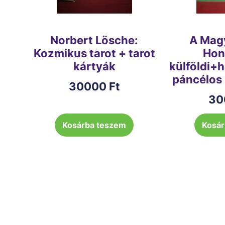
Norbert Lösche:
A Magy
Kozmikus tarot + tarot
Hon
kártyák
külföldi+
páncélos
30000
Ft
30
Kosárba teszem
Kosár