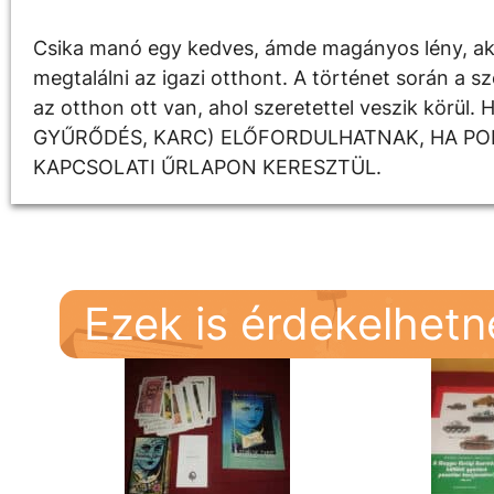
Csika manó egy kedves, ámde magányos lény, aki o
megtalálni az igazi otthont. A történet során a 
az otthon ott van, ahol szeretettel veszik kö
GYŰRŐDÉS, KARC) ELŐFORDULHATNAK, HA PON
KAPCSOLATI ŰRLAPON KERESZTÜL.
Ezek is érdekelhet