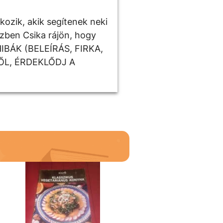
kozik, akik segítenek neki
özben Csika rájön, hogy
HIBÁK (BELEÍRÁS, FIRKA,
ŐL, ÉRDEKLŐDJ A