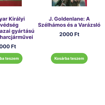
ar Királyi
J. Goldenlane: A
védség
Szélhámos és a Varázsló
hazai gyártású
2000
Ft
 harcjárművei
000
Ft
ba teszem
Kosárba teszem