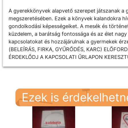
A gyerekkönyvek alapvető szerepet játszanak a g
megszeretésében. Ezek a könyvek kalandokra hívják
gondolkodási képességeiket. A mesék és története
küzdelem, a barátság fontossága és az élet nagy 
kapcsolatokat és hozzájárulnak a gyermekek é
(BELEÍRÁS, FIRKA, GYŰRŐDÉS, KARC) ELŐFOR
ÉRDEKLŐDJ A KAPCSOLATI ŰRLAPON KERESZT
Ezek is érdekelhet