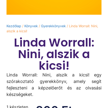
Kezdőlap
/
Könyvek
/
Gyerekkönyvek
/ Linda Worrall: Nini,
alszik a kicsi!
Linda Worrall:
Nini, alszik a
kicsi!
Linda Worrall: Nini, alszik a kicsi! egy
szórakoztató gyerekkönyv, amely segít
fejleszteni a képzelőerőt és az olvasási
készségeket.
1 készleten