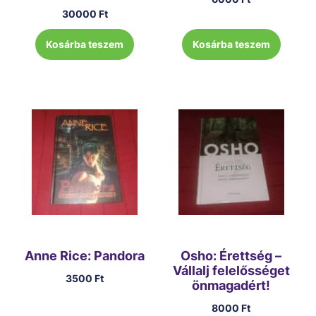
30000
Ft
Kosárba teszem
Kosárba teszem
Anne Rice: Pandora
Osho: Érettség –
Vállalj felelősséget
3500
Ft
önmagadért!
8000
Ft