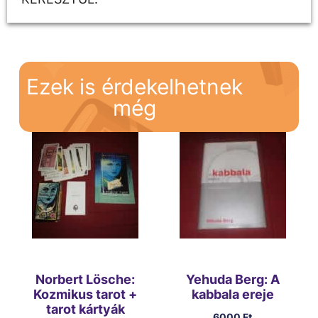
Ezek is érdekelhetnek
még
Norbert Lösche:
Yehuda Berg: A
Kozmikus tarot +
kabbala ereje
tarot kártyák
6000
Ft