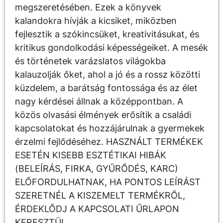
megszeretésében. Ezek a könyvek
kalandokra hívják a kicsiket, miközben
fejlesztik a szókincsüket, kreativitásukat, és
kritikus gondolkodási képességeiket. A mesék
és történetek varázslatos világokba
kalauzolják őket, ahol a jó és a rossz közötti
küzdelem, a barátság fontossága és az élet
nagy kérdései állnak a középpontban. A
közös olvasási élmények erősítik a családi
kapcsolatokat és hozzájárulnak a gyermekek
érzelmi fejlődéséhez. HASZNÁLT TERMÉKEK
ESETÉN KISEBB ESZTÉTIKAI HIBÁK
(BELEÍRÁS, FIRKA, GYŰRŐDÉS, KARC)
ELŐFORDULHATNAK, HA PONTOS LEÍRÁST
SZERETNÉL A KISZEMELT TERMÉKRŐL,
ÉRDEKLŐDJ A KAPCSOLATI ŰRLAPON
KERESZTÜL.