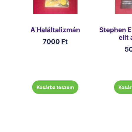
A Haláltalizmán
Stephen E
elit
7000
Ft
5
Kosárba teszem
Kosár