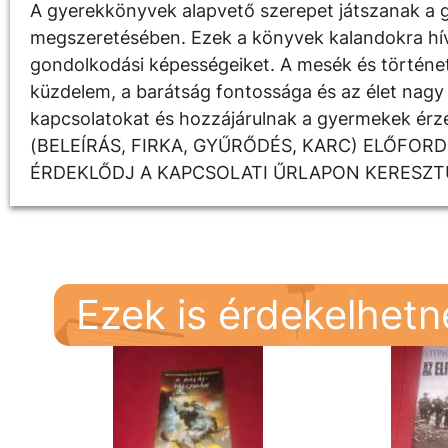
A gyerekkönyvek alapvető szerepet játszanak a g
megszeretésében. Ezek a könyvek kalandokra hívják
gondolkodási képességeiket. A mesék és története
küzdelem, a barátság fontossága és az élet nagy 
kapcsolatokat és hozzájárulnak a gyermekek é
(BELEÍRÁS, FIRKA, GYŰRŐDÉS, KARC) ELŐFOR
ÉRDEKLŐDJ A KAPCSOLATI ŰRLAPON KERESZT
Ezek is érdekelhet