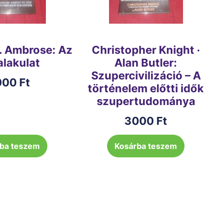
. Ambrose: Az
Christopher Knight ·
 alakulat
Alan Butler:
Szupercivilizáció – A
000
Ft
történelem előtti idők
szupertudománya
3000
Ft
ba teszem
Kosárba teszem