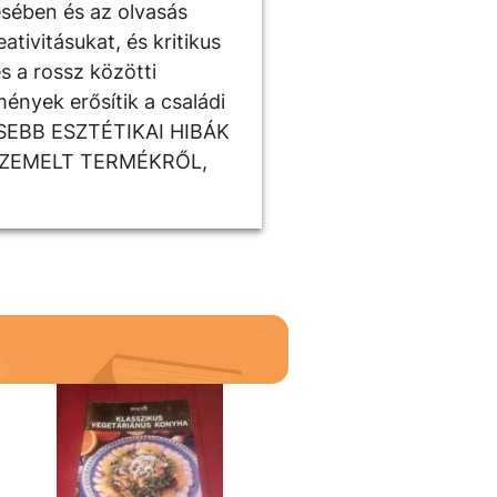
ésében és az olvasás
tivitásukat, és kritikus
s a rossz közötti
ények erősítik a családi
ISEBB ESZTÉTIKAI HIBÁK
SZEMELT TERMÉKRŐL,