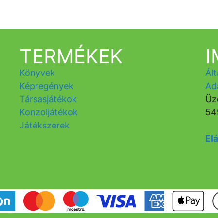
TERMÉKEK
Könyvek
Ált
Képregények
Ad
Társasjátékok
Üz
Konzoljátékok
54
Játékszerek
Elá