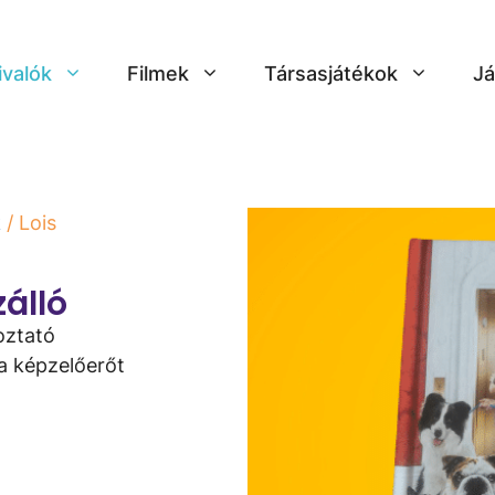
ivalók
Filmek
Társasjátékok
Já
k
/ Lois
álló
oztató
 a képzelőerőt