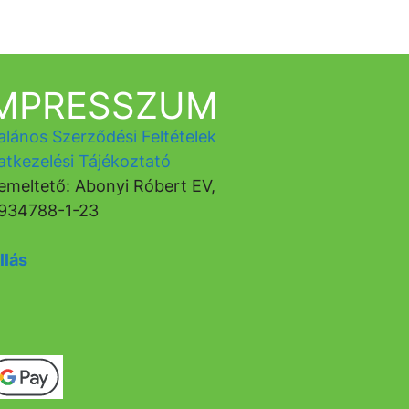
IMPRESSZUM
alános Szerződési Feltételek
atkezelési Tájékoztató
emeltető: Abonyi Róbert EV,
934788-1-23
llás