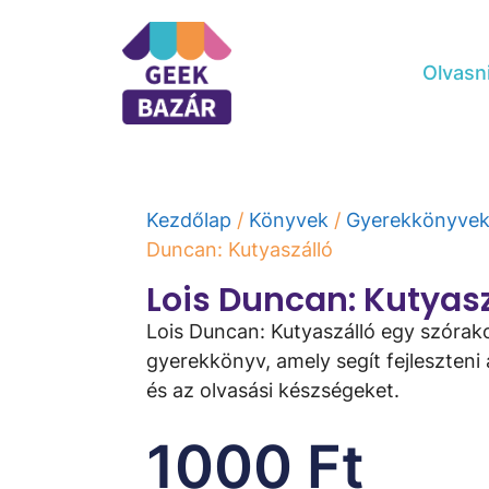
Olvasn
Kezdőlap
/
Könyvek
/
Gyerekkönyve
Duncan: Kutyaszálló
Lois Duncan: Kutyasz
Lois Duncan: Kutyaszálló egy szórak
gyerekkönyv, amely segít fejleszteni
és az olvasási készségeket.
1000
Ft