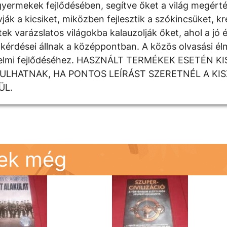
yermekek fejlődésében, segítve őket a világ megért
 a kicsiket, miközben fejlesztik a szókincsüket, krea
k varázslatos világokba kalauzolják őket, ahol a jó é
kérdései állnak a középpontban. A közös olvasási élm
rzelmi fejlődéséhez. HASZNÁLT TERMÉKEK ESETÉN K
DULHATNAK, HA PONTOS LEÍRÁST SZERETNÉL A KI
ÜL.
nek még