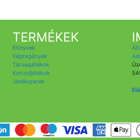
TERMÉKEK
Könyvek
Ált
Képregények
Ad
Társasjátékok
Üz
Konzoljátékok
54
Játékszerek
Elá