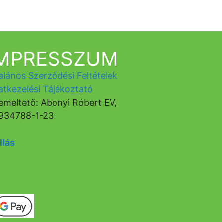
IMPRESSZUM
alános Szerződési Feltételek
atkezelési Tájékoztató
emeltető: Abonyi Róbert EV,
934788-1-23
llás