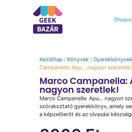
Olvasn
Kezdőlap
/
Könyvek
/
Gyerekkönyve
Campanella: Apu… ​nagyon szeretlek!
Marco Campanella: A
nagyon szeretlek!
Marco Campanella: Apu… ​nagyon sze
szórakoztató gyerekkönyv, amely segí
a képzelőerőt és az olvasási készség