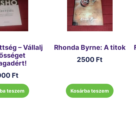
tség – Vállalj
Rhonda Byrne: A titok
lősséget
2500
Ft
gadért!
000
Ft
ba teszem
Kosárba teszem