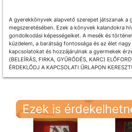
Leírás
A gyerekkönyvek alapvető szerepet játszanak a g
megszeretésében. Ezek a könyvek kalandokra hívják
gondolkodási képességeiket. A mesék és története
küzdelem, a barátság fontossága és az élet nagy 
kapcsolatokat és hozzájárulnak a gyermekek é
(BELEÍRÁS, FIRKA, GYŰRŐDÉS, KARC) ELŐFOR
ÉRDEKLŐDJ A KAPCSOLATI ŰRLAPON KERESZT
Ezek is érdekelhet