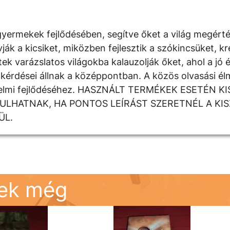
yermekek fejlődésében, segítve őket a világ megért
 a kicsiket, miközben fejlesztik a szókincsüket, krea
k varázslatos világokba kalauzolják őket, ahol a jó é
kérdései állnak a középpontban. A közös olvasási élm
rzelmi fejlődéséhez. HASZNÁLT TERMÉKEK ESETÉN K
DULHATNAK, HA PONTOS LEÍRÁST SZERETNÉL A KI
ÜL.
nek még