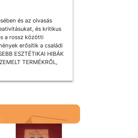
ésében és az olvasás
tivitásukat, és kritikus
s a rossz közötti
ények erősítik a családi
ISEBB ESZTÉTIKAI HIBÁK
SZEMELT TERMÉKRŐL,