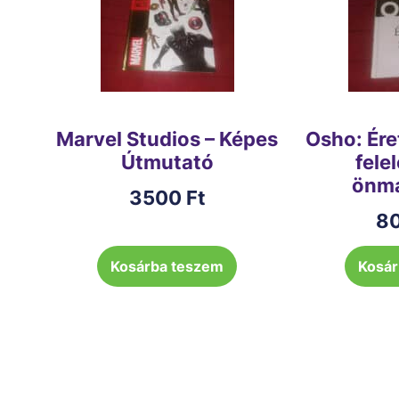
Marvel Studios – Képes
Osho: Éret
Útmutató
fele
önma
3500
Ft
8
Kosárba teszem
Kosár