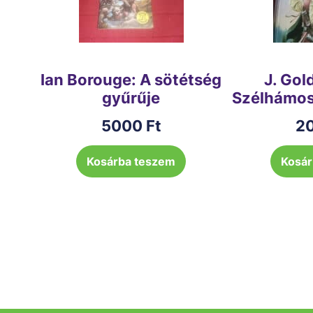
Ian Borouge: A sötétség
J. Gol
gyűrűje
Szélhámos
5000
Ft
2
Kosárba teszem
Kosár