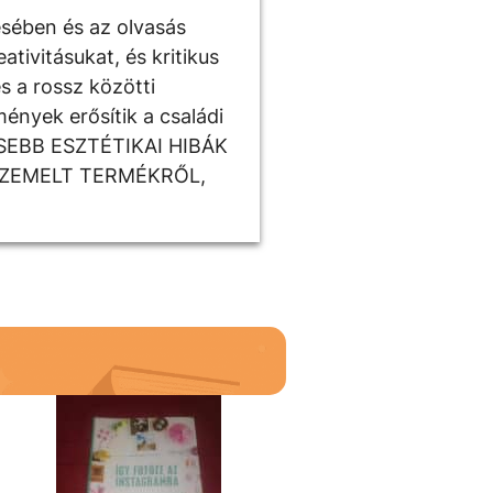
ésében és az olvasás
tivitásukat, és kritikus
s a rossz közötti
ények erősítik a családi
ISEBB ESZTÉTIKAI HIBÁK
SZEMELT TERMÉKRŐL,