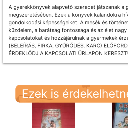
A gyerekkönyvek alapvető szerepet játszanak a g
megszeretésében. Ezek a könyvek kalandokra hívják
gondolkodási képességeiket. A mesék és története
küzdelem, a barátság fontossága és az élet nagy 
kapcsolatokat és hozzájárulnak a gyermekek é
(BELEÍRÁS, FIRKA, GYŰRŐDÉS, KARC) ELŐFOR
ÉRDEKLŐDJ A KAPCSOLATI ŰRLAPON KERESZT
Ezek is érdekelhet