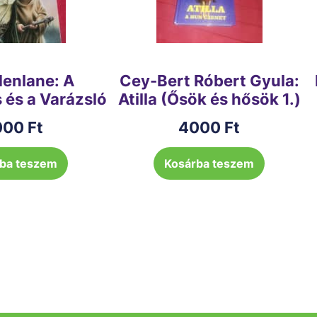
denlane: A
Cey-Bert Róbert Gyula:
 és a Varázsló
Atilla (Ősök és hősök 1.)
000
Ft
4000
Ft
ba teszem
Kosárba teszem