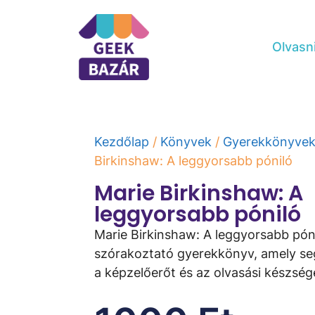
Olvasn
Kezdőlap
/
Könyvek
/
Gyerekkönyve
Birkinshaw: A leggyorsabb póniló
Marie Birkinshaw: A
leggyorsabb póniló
Marie Birkinshaw: A leggyorsabb pón
szórakoztató gyerekkönyv, amely segí
a képzelőerőt és az olvasási készség