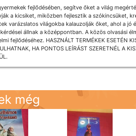
yermekek fejlődésében, segítve őket a világ megért
 a kicsiket, miközben fejlesztik a szókincsüket, krea
k varázslatos világokba kalauzolják őket, ahol a jó é
kérdései állnak a középpontban. A közös olvasási élm
rzelmi fejlődéséhez. HASZNÁLT TERMÉKEK ESETÉN K
DULHATNAK, HA PONTOS LEÍRÁST SZERETNÉL A KI
ÜL.
nek még