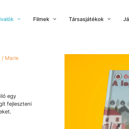
ivalók
Filmek
Társasjátékok
Já
k
/ Marie
iló egy
t fejleszteni
eket.