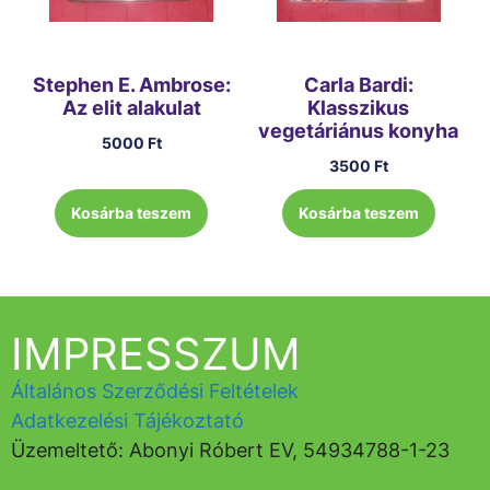
Stephen E. Ambrose:
Carla Bardi:
Az elit alakulat
Klasszikus
vegetáriánus konyha
5000
Ft
3500
Ft
Kosárba teszem
Kosárba teszem
IMPRESSZUM
Általános Szerződési Feltételek
Adatkezelési Tájékoztató
Üzemeltető: Abonyi Róbert EV, 54934788-1-23