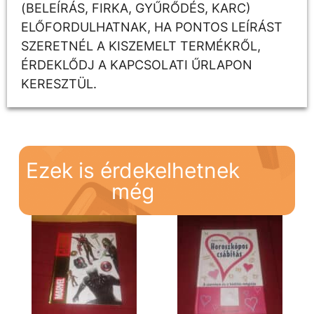
(BELEÍRÁS, FIRKA, GYŰRŐDÉS, KARC)
ELŐFORDULHATNAK, HA PONTOS LEÍRÁST
SZERETNÉL A KISZEMELT TERMÉKRŐL,
ÉRDEKLŐDJ A KAPCSOLATI ŰRLAPON
KERESZTÜL.
Ezek is érdekelhetnek
még