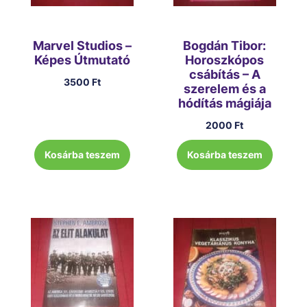
Marvel Studios –
Bogdán Tibor:
Képes Útmutató
Horoszkópos
csábítás – A
3500
Ft
szerelem és a
hódítás mágiája
2000
Ft
Kosárba teszem
Kosárba teszem