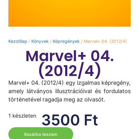
Kezdőlap
/
Könyvek
/
Képregények
/ Marvel+ 04. (2012/4)
Marvel+ 04.
(2012/4)
Marvel+ 04. (2012/4) egy izgalmas képregény,
amely látványos illusztrációival és fordulatos
történetével ragadja meg az olvasót.
3500
Ft
1 készleten
Kosárba teszem