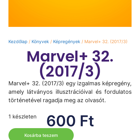
Kezdőlap
/
Könyvek
/
Képregények
/ Marvel+ 32. (2017/3)
Marvel+ 32.
(2017/3)
Marvel+ 32. (2017/3) egy izgalmas képregény,
amely látványos illusztrációival és fordulatos
történetével ragadja meg az olvasót.
600
Ft
1 készleten
Kosárba teszem