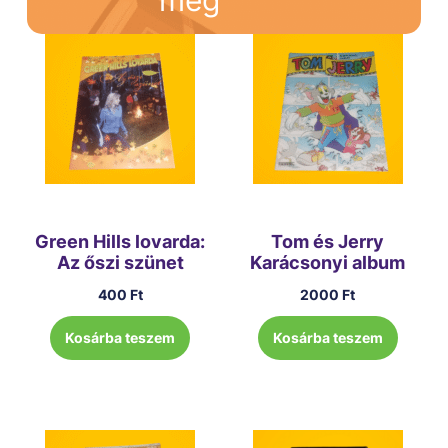
Green Hills lovarda:
Tom és Jerry
Az őszi szünet
Karácsonyi album
400
Ft
2000
Ft
Kosárba teszem
Kosárba teszem