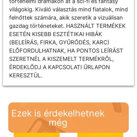
történelmi drámákon át a sci-fi és fantasy
világokig. Kiváló választás mind fiatalok, mind
felnőttek számára, akik szeretik a vizuálisan
gazdag történeteket. HASZNÁLT TERMÉKEK
ESETÉN KISEBB ESZTÉTIKAI HIBÁK
(BELEÍRÁS, FIRKA, GYŰRŐDÉS, KARC)
ELŐFORDULHATNAK, HA PONTOS LEÍRÁST
SZERETNÉL A KISZEMELT TERMÉKRŐL,
ÉRDEKLŐDJ A KAPCSOLATI ŰRLAPON
KERESZTÜL.
Ezek is érdekelhetnek
még