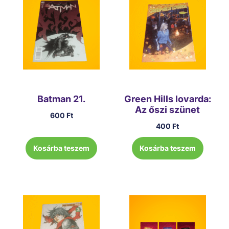
Batman 21.
Green Hills lovarda:
Az őszi szünet
600
Ft
400
Ft
Kosárba teszem
Kosárba teszem