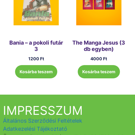
Bania – a pokoli futár
The Manga Jesus (3
3
db egyben)
1200
Ft
4000
Ft
Kosárba teszem
Kosárba teszem
IMPRESSZUM
Általános Szerződési Feltételek
Adatkezelési Tájékoztató