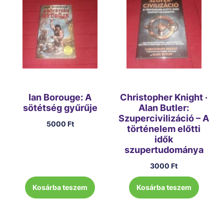
Ian Borouge: A
Christopher Knight ·
sötétség gyűrűje
Alan Butler:
Szupercivilizáció – A
5000
Ft
történelem előtti
idők
szupertudománya
3000
Ft
Kosárba teszem
Kosárba teszem