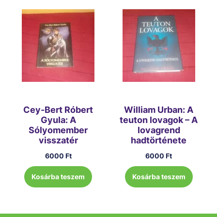
Cey-Bert Róbert
William Urban: A
Gyula: A
teuton lovagok – A
Sólyomember
lovagrend
visszatér
hadtörténete
6000
Ft
6000
Ft
Kosárba teszem
Kosárba teszem