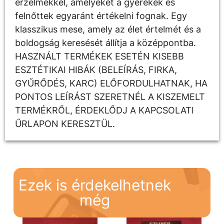
érzelmekkel, amelyeket a gyerekek és
felnőttek egyaránt értékelni fognak. Egy
klasszikus mese, amely az élet értelmét és a
boldogság keresését állítja a középpontba.
HASZNÁLT TERMÉKEK ESETÉN KISEBB
ESZTÉTIKAI HIBÁK (BELEÍRÁS, FIRKA,
GYŰRŐDÉS, KARC) ELŐFORDULHATNAK, HA
PONTOS LEÍRÁST SZERETNÉL A KISZEMELT
TERMÉKRŐL, ÉRDEKLŐDJ A KAPCSOLATI
ŰRLAPON KERESZTÜL.
Ezek is érdekelhetnek
még