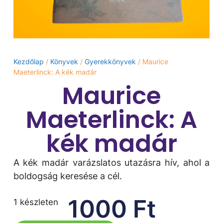
Kezdőlap
/
Könyvek
/
Gyerekkönyvek
/ Maurice
Maeterlinck: A kék madár
Maurice
Maeterlinck: A
kék madár
A kék madár varázslatos utazásra hív, ahol a
boldogság keresése a cél.
1000
Ft
1 készleten