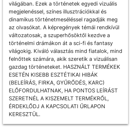
világában. Ezek a történetek egyedi vizuális
megjelenéssel, színes illusztrációkkal és
dinamikus történetmeséléssel ragadják meg
az olvasókat. A képregények témái rendkívül
változatosak, a szuperhősöktől kezdve a
történelmi drámákon át a sci-fi és fantasy
világokig. Kiváló választás mind fiatalok, mind
felnőttek számára, akik szeretik a vizuálisan
gazdag történeteket. HASZNÁLT TERMÉKEK
ESETÉN KISEBB ESZTÉTIKAI HIBÁK
(BELEÍRÁS, FIRKA, GYŰRŐDÉS, KARC)
ELŐFORDULHATNAK, HA PONTOS LEÍRÁST
SZERETNÉL A KISZEMELT TERMÉKRŐL,
ÉRDEKLŐDJ A KAPCSOLATI ŰRLAPON
KERESZTÜL.