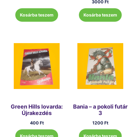
3000
Ft
Kosárba teszem
Kosárba teszem
Green Hills lovarda:
Bania – a pokoli futár
Újrakezdés
3
400
Ft
1200
Ft
Kosárba teszem
Kosárba teszem