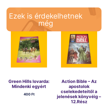
Ezek is érdekelhetnek
még
Green Hills lovarda:
Action Bible – Az
Mindenki egyért
apostolok
cselekedeteitől a
400
Ft
jelenések könyvéig –
12.Rész