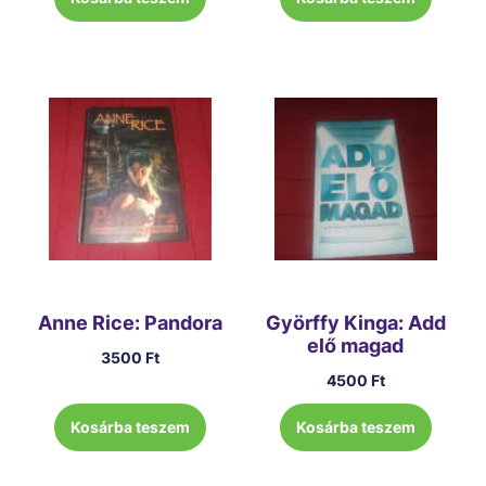
Anne Rice: Pandora
Györffy Kinga: Add
elő magad
3500
Ft
4500
Ft
Kosárba teszem
Kosárba teszem