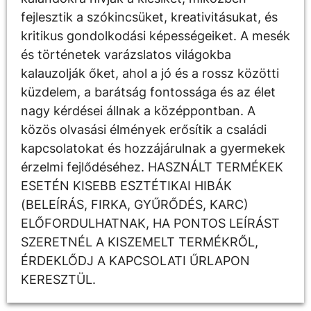
fejlesztik a szókincsüket, kreativitásukat, és
kritikus gondolkodási képességeiket. A mesék
és történetek varázslatos világokba
kalauzolják őket, ahol a jó és a rossz közötti
küzdelem, a barátság fontossága és az élet
nagy kérdései állnak a középpontban. A
közös olvasási élmények erősítik a családi
kapcsolatokat és hozzájárulnak a gyermekek
érzelmi fejlődéséhez. HASZNÁLT TERMÉKEK
ESETÉN KISEBB ESZTÉTIKAI HIBÁK
(BELEÍRÁS, FIRKA, GYŰRŐDÉS, KARC)
ELŐFORDULHATNAK, HA PONTOS LEÍRÁST
SZERETNÉL A KISZEMELT TERMÉKRŐL,
ÉRDEKLŐDJ A KAPCSOLATI ŰRLAPON
KERESZTÜL.