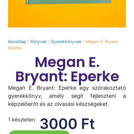
Kezdőlap
/
Könyvek
/
Gyerekkönyvek
/ Megan E. Bryant:
Eperke
Megan E.
Bryant: Eperke
Megan E. Bryant: Eperke egy szórakoztató
gyerekkönyv, amely segít fejleszteni a
képzelőerőt és az olvasási készségeket.
3000
Ft
1 készleten