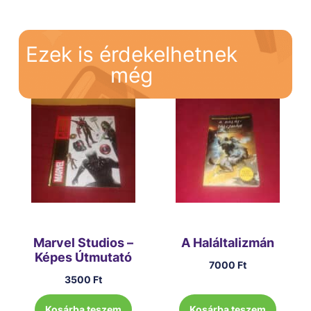
Ezek is érdekelhetnek
még
Marvel Studios –
A Haláltalizmán
Képes Útmutató
7000
Ft
3500
Ft
Kosárba teszem
Kosárba teszem