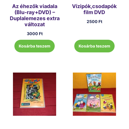
Az éhezők viadala
Vízipók,csodapók
(Blu-ray+DVD) –
film DVD
Duplalemezes extra
2500
Ft
változat
3000
Ft
Kosárba teszem
Kosárba teszem