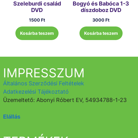
Szeleburdi család
Bogyó és Babóca 1-3
DVD
díszdoboz DVD
1500
Ft
3000
Ft
Kosárba teszem
Kosárba teszem
IMPRESSZUM
Általános Szerződési Feltételek
Adatkezelési Tájékoztató
Üzemeltető: Abonyi Róbert EV, 54934788-1-23
Elállás