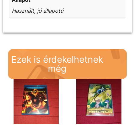
Használt, jó állapotú
Ezek is érdekelhetnek
még