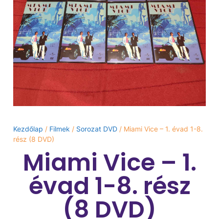
Kezdőlap
/
Filmek
/
Sorozat DVD
/ Miami Vice – 1. évad 1-8.
rész (8 DVD)
Miami Vice – 1.
évad 1-8. rész
(8 DVD)