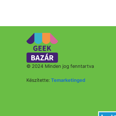
© 2024 Minden jog fenntartva
Készítette:
Temarketinged