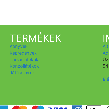
TERMÉKEK
Könyvek
Ált
Képregények
Ad
Társasjátékok
Üz
Konzoljátékok
54
Játékszerek
Elá