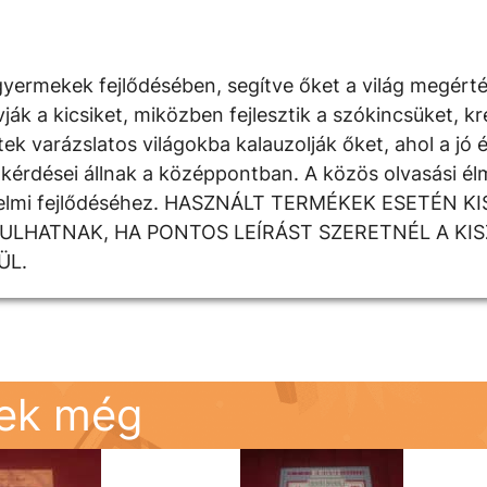
yermekek fejlődésében, segítve őket a világ megért
 a kicsiket, miközben fejlesztik a szókincsüket, krea
k varázslatos világokba kalauzolják őket, ahol a jó é
kérdései állnak a középpontban. A közös olvasási élm
rzelmi fejlődéséhez. HASZNÁLT TERMÉKEK ESETÉN K
DULHATNAK, HA PONTOS LEÍRÁST SZERETNÉL A KI
ÜL.
nek még