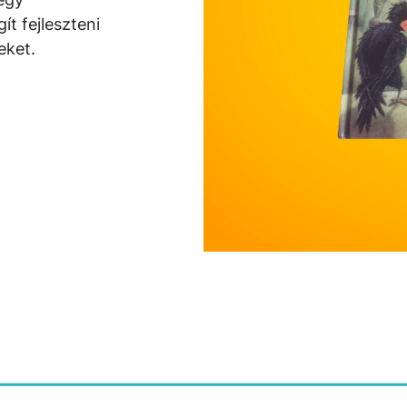
t fejleszteni
eket.