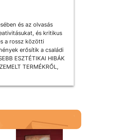
ésében és az olvasás
tivitásukat, és kritikus
s a rossz közötti
ények erősítik a családi
ISEBB ESZTÉTIKAI HIBÁK
SZEMELT TERMÉKRŐL,