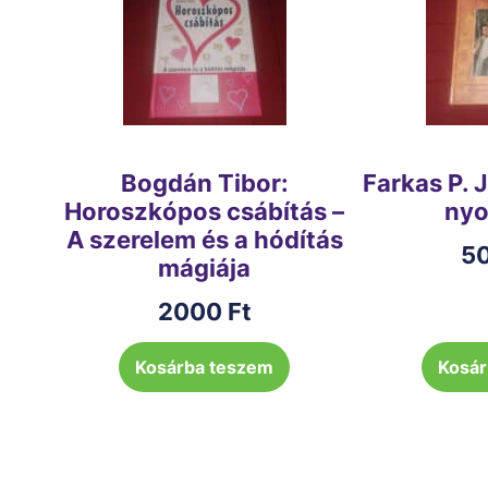
Bogdán Tibor:
Farkas P. 
Horoszkópos csábítás –
ny
A szerelem és a hódítás
5
mágiája
2000
Ft
Kosárba teszem
Kosár