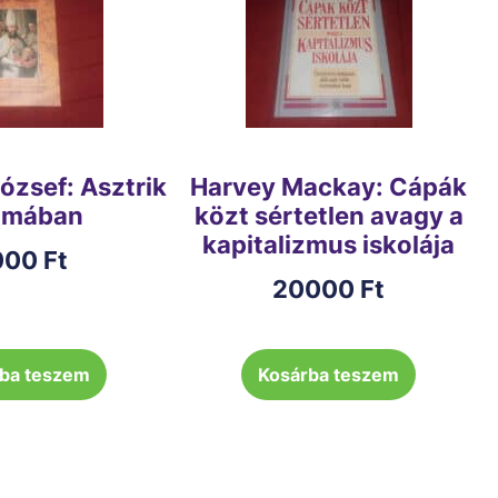
József: Asztrik
Harvey Mackay: Cápák
omában
közt sértetlen avagy a
kapitalizmus iskolája
000
Ft
20000
Ft
ba teszem
Kosárba teszem