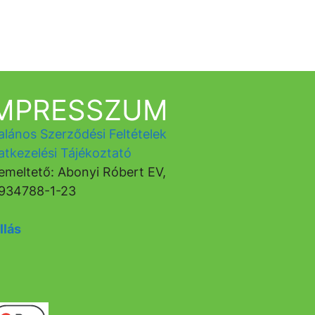
IMPRESSZUM
alános Szerződési Feltételek
atkezelési Tájékoztató
emeltető: Abonyi Róbert EV,
934788-1-23
llás