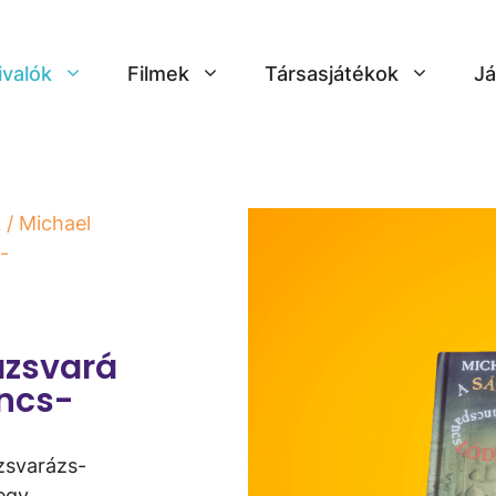
ivalók
Filmek
Társasjátékok
Já
k
/ Michael
­
zsvará
ancs­
zsvarázs­
egy