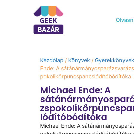
Olvasn
Kezdőlap
/
Könyvek
/
Gyerekkönyve
Ende: A ​sátánármányosparázsvarázs
pokolikőrpuncspancs­lódítóbódítóka
Michael Ende: A ​
sátánármányospará
zs­pokolikőrpuncsp
lódítóbódítóka
Michael Ende: A ​sátánármányospará
pokolikőrpuncspancs­lódítóbódítóka 