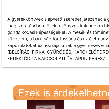
Leírás
A gyerekkönyvek alapvető szerepet játszanak a g
megszeretésében. Ezek a könyvek kalandokra hívják
gondolkodási képességeiket. A mesék és története
küzdelem, a barátság fontossága és az élet nagy 
kapcsolatokat és hozzájárulnak a gyermekek é
(BELEÍRÁS, FIRKA, GYŰRŐDÉS, KARC) ELŐFOR
ÉRDEKLŐDJ A KAPCSOLATI ŰRLAPON KERESZT
Ezek is érdekelhet