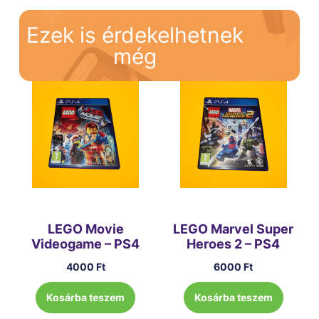
Ezek is érdekelhetnek
még
LEGO Movie
LEGO Marvel Super
Videogame – PS4
Heroes 2 – PS4
4000
Ft
6000
Ft
Kosárba teszem
Kosárba teszem