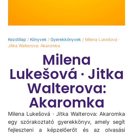
Kezdőlap
/
Könyvek
/
Gyerekkönyvek
/ Milena Lukešová ·
Jitka Walterova: Akaromka
Milena
Lukešová · Jitka
Walterova:
Akaromka
Milena Lukešová · Jitka Walterova: Akaromka
egy szórakoztató gyerekkönyv, amely segít
fejleszteni a képzelőerőt és az olvasási