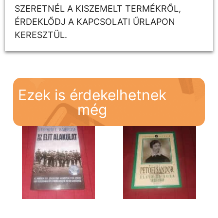
SZERETNÉL A KISZEMELT TERMÉKRŐL,
ÉRDEKLŐDJ A KAPCSOLATI ŰRLAPON
KERESZTÜL.
Ezek is érdekelhetnek
még