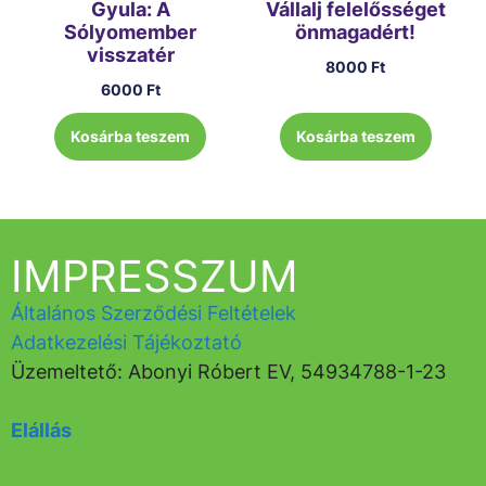
Gyula: A
Vállalj felelősséget
Sólyomember
önmagadért!
visszatér
8000
Ft
6000
Ft
Kosárba teszem
Kosárba teszem
IMPRESSZUM
Általános Szerződési Feltételek
Adatkezelési Tájékoztató
Üzemeltető: Abonyi Róbert EV, 54934788-1-23
Elállás