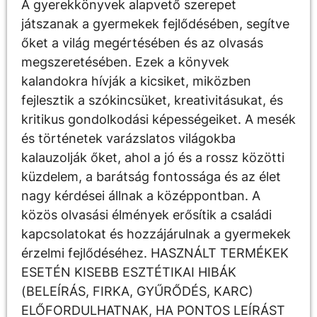
A gyerekkönyvek alapvető szerepet
játszanak a gyermekek fejlődésében, segítve
őket a világ megértésében és az olvasás
megszeretésében. Ezek a könyvek
kalandokra hívják a kicsiket, miközben
fejlesztik a szókincsüket, kreativitásukat, és
kritikus gondolkodási képességeiket. A mesék
és történetek varázslatos világokba
kalauzolják őket, ahol a jó és a rossz közötti
küzdelem, a barátság fontossága és az élet
nagy kérdései állnak a középpontban. A
közös olvasási élmények erősítik a családi
kapcsolatokat és hozzájárulnak a gyermekek
érzelmi fejlődéséhez. HASZNÁLT TERMÉKEK
ESETÉN KISEBB ESZTÉTIKAI HIBÁK
(BELEÍRÁS, FIRKA, GYŰRŐDÉS, KARC)
ELŐFORDULHATNAK, HA PONTOS LEÍRÁST