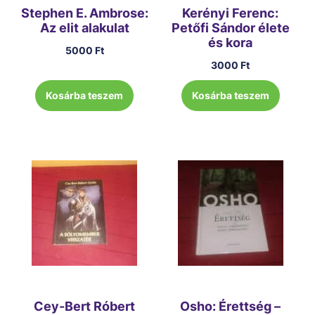
Stephen E. Ambrose:
Kerényi Ferenc:
Az elit alakulat
Petőfi Sándor élete
és kora
5000
Ft
3000
Ft
Kosárba teszem
Kosárba teszem
Cey-Bert Róbert
Osho: Érettség –