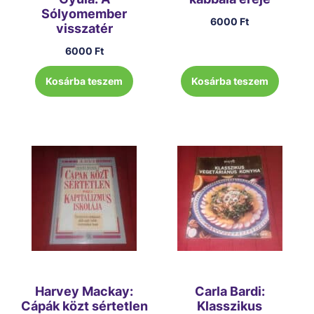
Sólyomember
6000
Ft
visszatér
6000
Ft
Kosárba teszem
Kosárba teszem
Harvey Mackay:
Carla Bardi:
Cápák közt sértetlen
Klasszikus