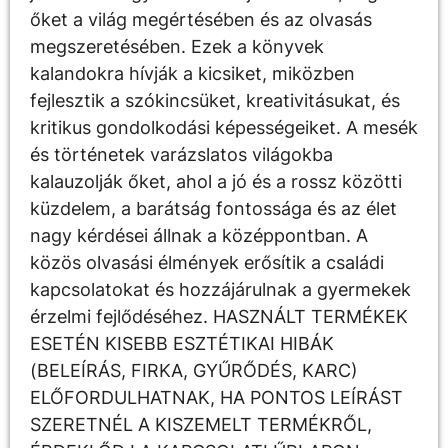
őket a világ megértésében és az olvasás
megszeretésében. Ezek a könyvek
kalandokra hívják a kicsiket, miközben
fejlesztik a szókincsüket, kreativitásukat, és
kritikus gondolkodási képességeiket. A mesék
és történetek varázslatos világokba
kalauzolják őket, ahol a jó és a rossz közötti
küzdelem, a barátság fontossága és az élet
nagy kérdései állnak a középpontban. A
közös olvasási élmények erősítik a családi
kapcsolatokat és hozzájárulnak a gyermekek
érzelmi fejlődéséhez. HASZNÁLT TERMÉKEK
ESETÉN KISEBB ESZTÉTIKAI HIBÁK
(BELEÍRÁS, FIRKA, GYŰRŐDÉS, KARC)
ELŐFORDULHATNAK, HA PONTOS LEÍRÁST
SZERETNÉL A KISZEMELT TERMÉKRŐL,