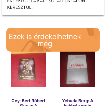
ÉRDEKLŐDJ A KAPCSOLATI ŰRLAPON
KERESZTÜL.
Ezek is érdekelhetnek
még
Cey-Bert Róbert
Yehuda Berg: A
Gyula: A
kabbala ereje