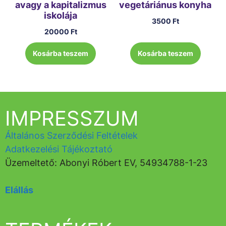
avagy a kapitalizmus
vegetáriánus konyha
iskolája
3500
Ft
20000
Ft
Kosárba teszem
Kosárba teszem
IMPRESSZUM
Általános Szerződési Feltételek
Adatkezelési Tájékoztató
Üzemeltető: Abonyi Róbert EV, 54934788-1-23
Elállás