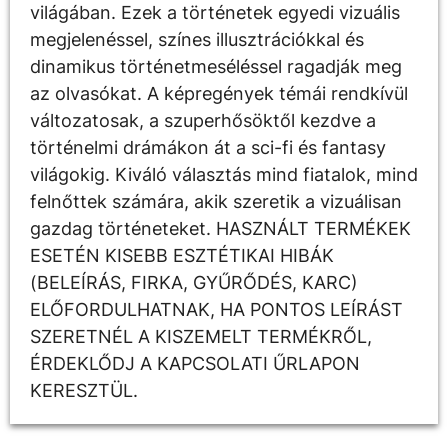
világában. Ezek a történetek egyedi vizuális
megjelenéssel, színes illusztrációkkal és
dinamikus történetmeséléssel ragadják meg
az olvasókat. A képregények témái rendkívül
változatosak, a szuperhősöktől kezdve a
történelmi drámákon át a sci-fi és fantasy
világokig. Kiváló választás mind fiatalok, mind
felnőttek számára, akik szeretik a vizuálisan
gazdag történeteket. HASZNÁLT TERMÉKEK
ESETÉN KISEBB ESZTÉTIKAI HIBÁK
(BELEÍRÁS, FIRKA, GYŰRŐDÉS, KARC)
ELŐFORDULHATNAK, HA PONTOS LEÍRÁST
SZERETNÉL A KISZEMELT TERMÉKRŐL,
ÉRDEKLŐDJ A KAPCSOLATI ŰRLAPON
KERESZTÜL.