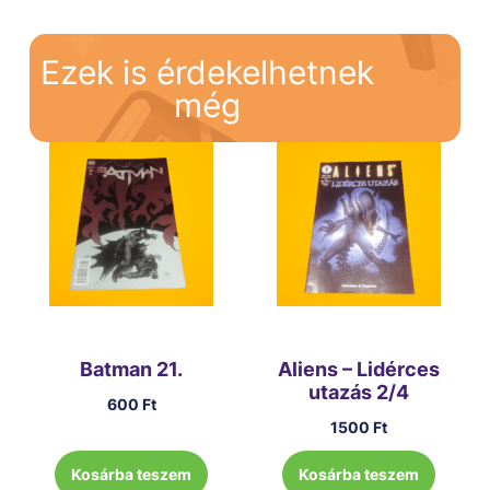
Ezek is érdekelhetnek
még
Batman 21.
Aliens – Lidérces
utazás 2/4
600
Ft
1500
Ft
Kosárba teszem
Kosárba teszem