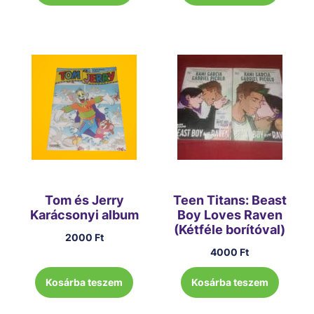
Tom és Jerry
Teen Titans: Beast
Karácsonyi album
Boy Loves Raven
(Kétféle borítóval)
2000
Ft
4000
Ft
Kosárba teszem
Kosárba teszem