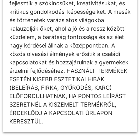
fejlesztik a szókincsüket, kreativitásukat, és
kritikus gondolkodási képességeiket. A mesék
és történetek varázslatos világokba
kalauzolják őket, ahol a jó és a rossz közötti
küzdelem, a barátság fontossága és az élet
nagy kérdései állnak a középpontban. A
közös olvasási élmények erősítik a családi
kapcsolatokat és hozzájárulnak a gyermekek
érzelmi fejlődéséhez. HASZNÁLT TERMÉKEK
ESETÉN KISEBB ESZTÉTIKAI HIBÁK
(BELEÍRÁS, FIRKA, GYŰRŐDÉS, KARC)
ELŐFORDULHATNAK, HA PONTOS LEÍRÁST
SZERETNÉL A KISZEMELT TERMÉKRŐL,
ÉRDEKLŐDJ A KAPCSOLATI ŰRLAPON
KERESZTÜL.