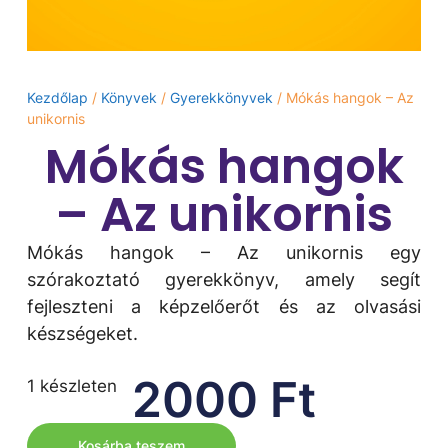
Kezdőlap
/
Könyvek
/
Gyerekkönyvek
/ Mókás hangok – Az
unikornis
Mókás hangok
– Az unikornis
Mókás hangok – Az unikornis egy
szórakoztató gyerekkönyv, amely segít
fejleszteni a képzelőerőt és az olvasási
készségeket.
2000
Ft
1 készleten
Kosárba teszem