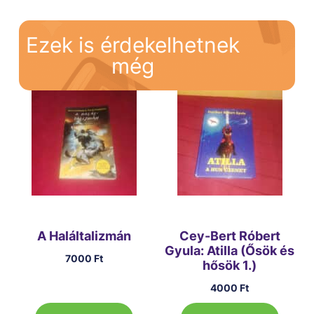
Ezek is érdekelhetnek
még
A Haláltalizmán
Cey-Bert Róbert
Gyula: Atilla (Ősök és
7000
Ft
hősök 1.)
4000
Ft