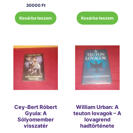
30000
Ft
Kosárba teszem
Kosárba teszem
Cey-Bert Róbert
William Urban: A
Gyula: A
teuton lovagok – A
Sólyomember
lovagrend
visszatér
hadtörténete