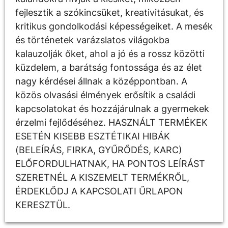
fejlesztik a szókincsüket, kreativitásukat, és
kritikus gondolkodási képességeiket. A mesék
és történetek varázslatos világokba
kalauzolják őket, ahol a jó és a rossz közötti
küzdelem, a barátság fontossága és az élet
nagy kérdései állnak a középpontban. A
közös olvasási élmények erősítik a családi
kapcsolatokat és hozzájárulnak a gyermekek
érzelmi fejlődéséhez. HASZNÁLT TERMÉKEK
ESETÉN KISEBB ESZTÉTIKAI HIBÁK
(BELEÍRÁS, FIRKA, GYŰRŐDÉS, KARC)
ELŐFORDULHATNAK, HA PONTOS LEÍRÁST
SZERETNÉL A KISZEMELT TERMÉKRŐL,
ÉRDEKLŐDJ A KAPCSOLATI ŰRLAPON
KERESZTÜL.