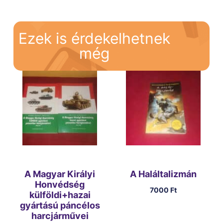
Ezek is érdekelhetnek
még
A Magyar Királyi
A Haláltalizmán
Honvédség
7000
Ft
külföldi+hazai
gyártású páncélos
harcjárművei