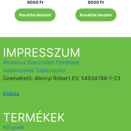
6000
Ft
6000
Ft
Kosárba teszem
Kosárba teszem
IMPRESSZUM
Általános Szerződési Feltételek
Adatkezelési Tájékoztató
Üzemeltető: Abonyi Róbert EV, 54934788-1-23
Elállás
TERMÉKEK
Könyvek