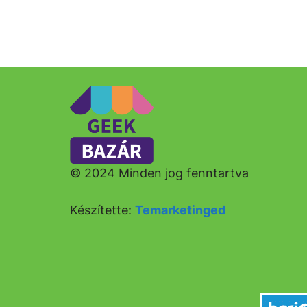
© 2024 Minden jog fenntartva
Készítette:
Temarketinged