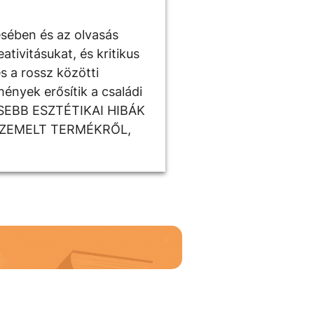
ésében és az olvasás
tivitásukat, és kritikus
s a rossz közötti
ények erősítik a családi
ISEBB ESZTÉTIKAI HIBÁK
SZEMELT TERMÉKRŐL,