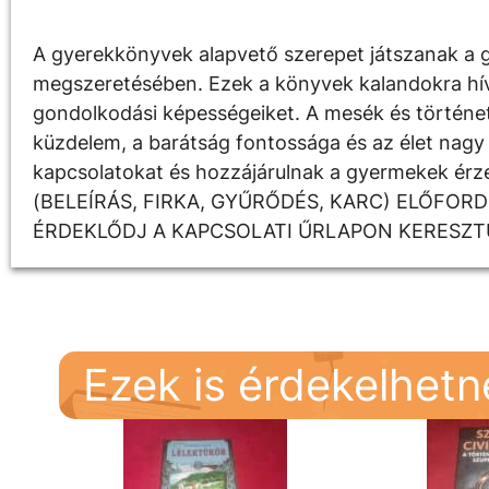
A gyerekkönyvek alapvető szerepet játszanak a g
megszeretésében. Ezek a könyvek kalandokra hívják
gondolkodási képességeiket. A mesék és története
küzdelem, a barátság fontossága és az élet nagy 
kapcsolatokat és hozzájárulnak a gyermekek é
(BELEÍRÁS, FIRKA, GYŰRŐDÉS, KARC) ELŐFOR
ÉRDEKLŐDJ A KAPCSOLATI ŰRLAPON KERESZT
Ezek is érdekelhet