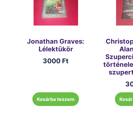
Jonathan Graves:
Christop
Lélektükör
Alan
Szuperci
3000
Ft
történele
szuper
3
Kosárba teszem
Kosár