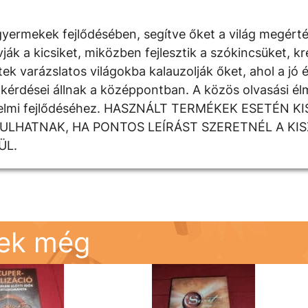
yermekek fejlődésében, segítve őket a világ megért
 a kicsiket, miközben fejlesztik a szókincsüket, krea
k varázslatos világokba kalauzolják őket, ahol a jó é
kérdései állnak a középpontban. A közös olvasási élm
rzelmi fejlődéséhez. HASZNÁLT TERMÉKEK ESETÉN K
DULHATNAK, HA PONTOS LEÍRÁST SZERETNÉL A KI
ÜL.
nek még