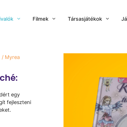
ivalók
Filmek
Társasjátékok
Já
k
/ Myrea
iché:
ndért egy
t fejleszteni
eket.