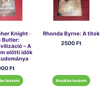
her Knight ·
Rhonda Byrne: A titok
 Butler:
2500
Ft
vilizáció – A
m előtti idők
tudománya
000
Ft
ba teszem
Kosárba teszem