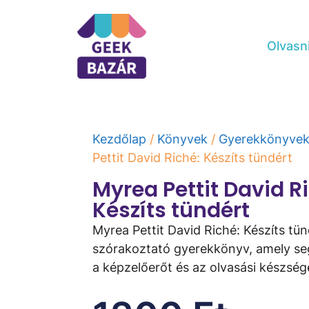
Olvasn
Kezdőlap
/
Könyvek
/
Gyerekkönyve
Pettit David Riché: Készíts tündért
Myrea Pettit David R
Készíts tündért
Myrea Pettit David Riché: Készíts tü
szórakoztató gyerekkönyv, amely segí
a képzelőerőt és az olvasási készség