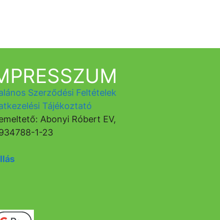
IMPRESSZUM
alános Szerződési Feltételek
atkezelési Tájékoztató
emeltető: Abonyi Róbert EV,
934788-1-23
llás