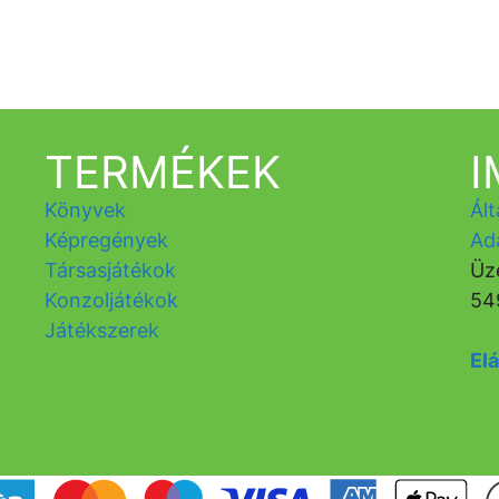
TERMÉKEK
Könyvek
Ált
Képregények
Ad
Társasjátékok
Üz
Konzoljátékok
54
Játékszerek
Elá