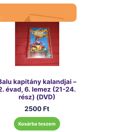
Balu kapitány kalandjai –
2. évad, 6. lemez (21-24.
rész) (DVD)
2500
Ft
Kosárba teszem