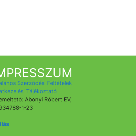
IMPRESSZUM
alános Szerződési Feltételek
atkezelési Tájékoztató
emeltető: Abonyi Róbert EV,
934788-1-23
llás