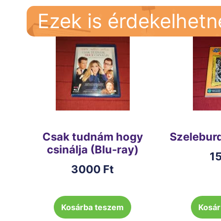
Ezek is érdekelhet
Csak tudnám hogy
Szelebur
csinálja (Blu-ray)
1
3000
Ft
Kosárba teszem
Kosár