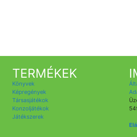
TERMÉKEK
Könyvek
Ált
Képregények
Ad
Társasjátékok
Üz
Konzoljátékok
54
Játékszerek
Elá