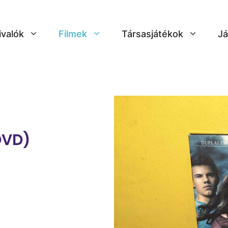
ivalók
Filmek
Társasjátékok
Já
DVD)