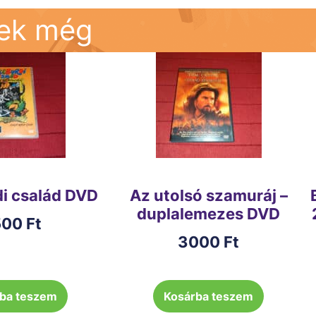
nek még
di család DVD
Az utolsó szamuráj –
duplalemezes DVD
500
Ft
3000
Ft
ba teszem
Kosárba teszem