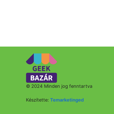
© 2024 Minden jog fenntartva
Készítette:
Temarketinged