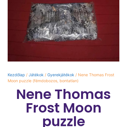
Kezdőlap
/
Játékok
/
Gyerekjátékok
/ Nene Thomas Frost
Moon puzzle (fémdobozos, bontatlan)
Nene Thomas
Frost Moon
puzzle