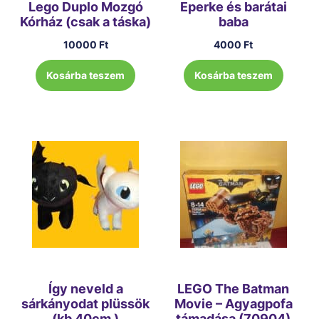
Lego Duplo Mozgó
Eperke és barátai
Kórház (csak a táska)
baba
10000
Ft
4000
Ft
Kosárba teszem
Kosárba teszem
Így neveld a
LEGO The Batman
sárkányodat plüssök
Movie – Agyagpofa
(kb 40cm )
támadása (70904)