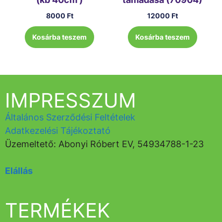
8000
Ft
12000
Ft
Kosárba teszem
Kosárba teszem
IMPRESSZUM
Általános Szerződési Feltételek
Adatkezelési Tájékoztató
Üzemeltető: Abonyi Róbert EV, 54934788-1-23
Elállás
TERMÉKEK