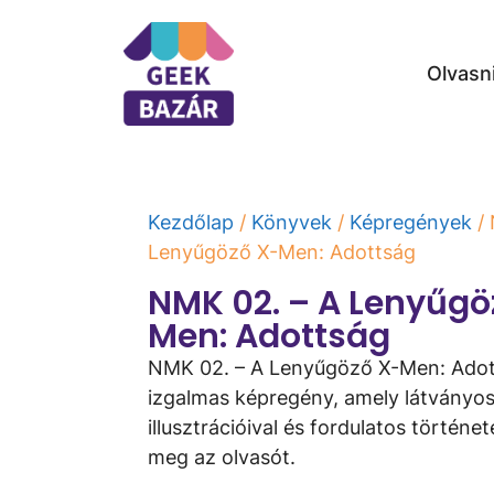
Olvasn
Kezdőlap
/
Könyvek
/
Képregények
/ 
Lenyűgöző X-Men: Adottság
NMK 02. – A Lenyűgö
Men: Adottság
NMK 02. – A Lenyűgöző X-Men: Adot
izgalmas képregény, amely látványo
illusztrációival és fordulatos történe
meg az olvasót.