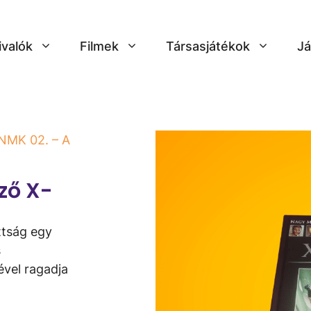
ivalók
Filmek
Társasjátékok
Já
NMK 02. – A
ző X-
tság egy
s
tével ragadja