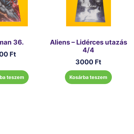
man 36.
Aliens – Lidérces utazás
4/4
00
Ft
3000
Ft
ba teszem
Kosárba teszem