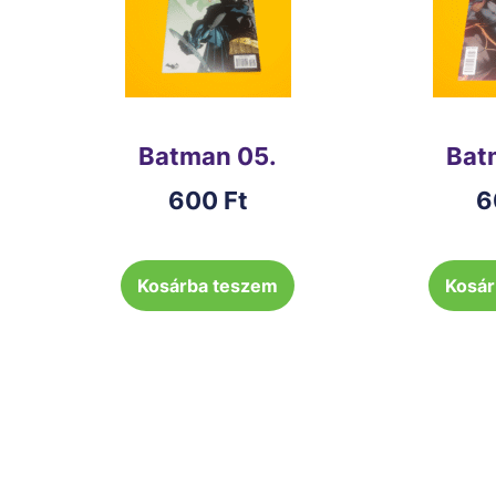
Batman 05.
Bat
600
Ft
6
Kosárba teszem
Kosár