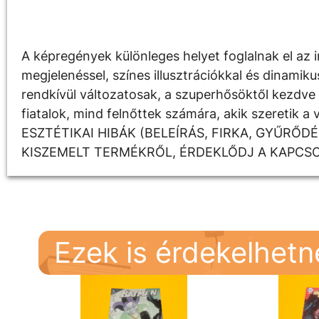
Leírás
A képregények különleges helyet foglalnak el az i
megjelenéssel, színes illusztrációkkal és dinami
rendkívül változatosak, a szuperhősöktől kezdve a
fiatalok, mind felnőttek számára, akik szereti
ESZTÉTIKAI HIBÁK (BELEÍRÁS, FIRKA, GYŰRŐ
KISZEMELT TERMÉKRŐL, ÉRDEKLŐDJ A KAPCS
Ezek is érdekelhet