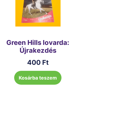
Green Hills lovarda:
Újrakezdés
400
Ft
Kosárba teszem