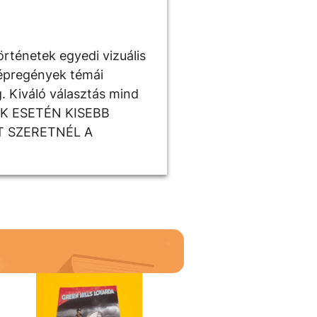
örténetek egyedi vizuális
képregények témái
g. Kiváló választás mind
ÉKEK ESETÉN KISEBB
T SZERETNÉL A