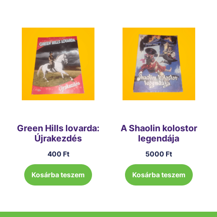
Green Hills lovarda:
A Shaolin kolostor
Újrakezdés
legendája
400
Ft
5000
Ft
Kosárba teszem
Kosárba teszem