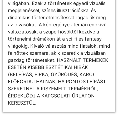
világában. Ezek a történetek egyedi vizuális
megjelenéssel, színes illusztrációkkal és
dinamikus történetmeséléssel ragadják meg
az olvasókat. A képregények témái rendkívül
változatosak, a szuperhősöktől kezdve a
történelmi drámákon át a sci-fi és fantasy
világokig. Kiváló választás mind fiatalok, mind
felnőttek számára, akik szeretik a vizuálisan
gazdag történeteket. HASZNÁLT TERMÉKEK
ESETÉN KISEBB ESZTÉTIKAI HIBÁK
(BELEÍRÁS, FIRKA, GYŰRŐDÉS, KARC)
ELŐFORDULHATNAK, HA PONTOS LEÍRÁST
SZERETNÉL A KISZEMELT TERMÉKRŐL,
ÉRDEKLŐDJ A KAPCSOLATI ŰRLAPON
KERESZTÜL.