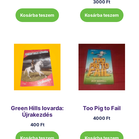
3000
Ft
Kosárba teszem
Kosárba teszem
Green Hills lovarda:
Too Pig to Fail
Újrakezdés
4000
Ft
400
Ft
Kosárba teszem
Kosárba teszem