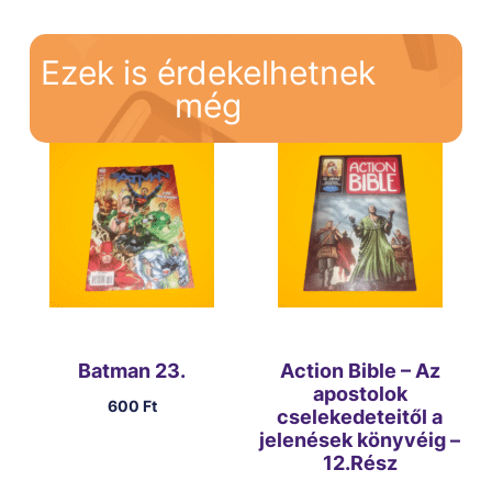
Ezek is érdekelhetnek
még
Batman 23.
Action Bible – Az
apostolok
600
Ft
cselekedeteitől a
jelenések könyvéig –
12.Rész