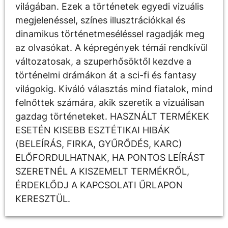
világában. Ezek a történetek egyedi vizuális
megjelenéssel, színes illusztrációkkal és
dinamikus történetmeséléssel ragadják meg
az olvasókat. A képregények témái rendkívül
változatosak, a szuperhősöktől kezdve a
történelmi drámákon át a sci-fi és fantasy
világokig. Kiváló választás mind fiatalok, mind
felnőttek számára, akik szeretik a vizuálisan
gazdag történeteket. HASZNÁLT TERMÉKEK
ESETÉN KISEBB ESZTÉTIKAI HIBÁK
(BELEÍRÁS, FIRKA, GYŰRŐDÉS, KARC)
ELŐFORDULHATNAK, HA PONTOS LEÍRÁST
SZERETNÉL A KISZEMELT TERMÉKRŐL,
ÉRDEKLŐDJ A KAPCSOLATI ŰRLAPON
KERESZTÜL.