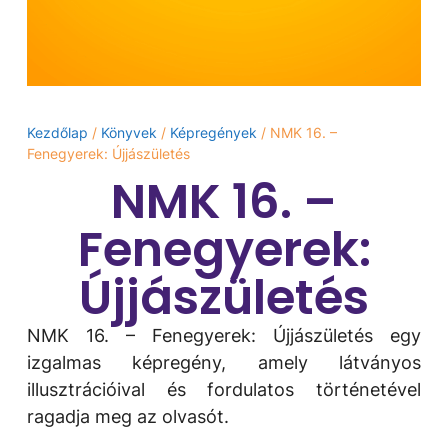
Kezdőlap
/
Könyvek
/
Képregények
/ NMK 16. –
Fenegyerek: Újjászületés
NMK 16. –
Fenegyerek:
Újjászületés
NMK 16. – Fenegyerek: Újjászületés egy
izgalmas képregény, amely látványos
illusztrációival és fordulatos történetével
ragadja meg az olvasót.