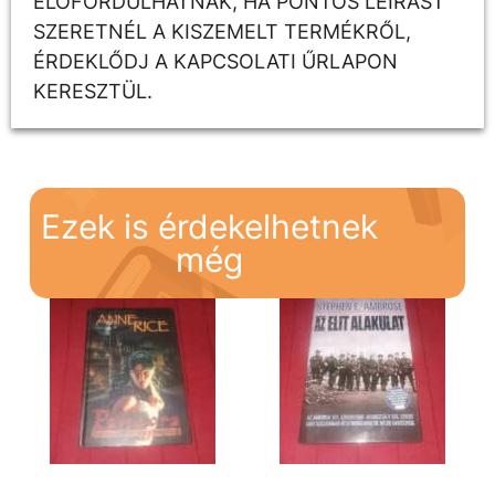
ELŐFORDULHATNAK, HA PONTOS LEÍRÁST
SZERETNÉL A KISZEMELT TERMÉKRŐL,
ÉRDEKLŐDJ A KAPCSOLATI ŰRLAPON
KERESZTÜL.
Ezek is érdekelhetnek
még