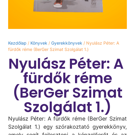
Kezdőlap
/
Könyvek
/
Gyerekkönyvek
/ Nyulász Péter: A ​
fürdők réme (BerGer Szimat Szolgálat 1.)
Nyulász Péter: A ​
fürdők réme
(BerGer Szimat
Szolgálat 1.)
Nyulász Péter: A ​fürdők réme (BerGer Szimat
Szolgálat 1.) egy szórakoztató gyerekkönyv,
amely segít fejleszteni a képzelőerőt és az