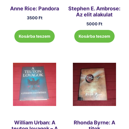
Anne Rice: Pandora
Stephen E. Ambrose:
Az elit alakulat
3500
Ft
5000
Ft
Kosárba teszem
Kosárba teszem
William Urban: A
Rhonda Byrne: A
teuton lovagok – A
titok