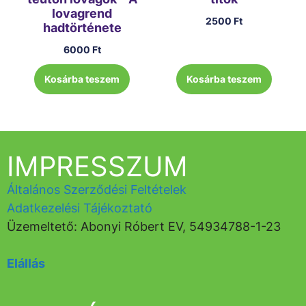
lovagrend
2500
Ft
hadtörténete
6000
Ft
Kosárba teszem
Kosárba teszem
IMPRESSZUM
Általános Szerződési Feltételek
Adatkezelési Tájékoztató
Üzemeltető: Abonyi Róbert EV, 54934788-1-23
Elállás