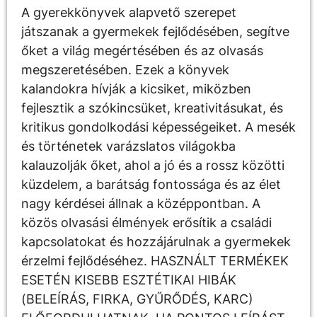
A gyerekkönyvek alapvető szerepet
játszanak a gyermekek fejlődésében, segítve
őket a világ megértésében és az olvasás
megszeretésében. Ezek a könyvek
kalandokra hívják a kicsiket, miközben
fejlesztik a szókincsüket, kreativitásukat, és
kritikus gondolkodási képességeiket. A mesék
és történetek varázslatos világokba
kalauzolják őket, ahol a jó és a rossz közötti
küzdelem, a barátság fontossága és az élet
nagy kérdései állnak a középpontban. A
közös olvasási élmények erősítik a családi
kapcsolatokat és hozzájárulnak a gyermekek
érzelmi fejlődéséhez. HASZNÁLT TERMÉKEK
ESETÉN KISEBB ESZTÉTIKAI HIBÁK
(BELEÍRÁS, FIRKA, GYŰRŐDÉS, KARC)