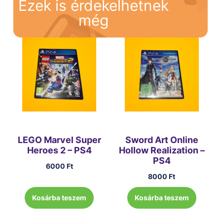
Ezek is érdekelhetnek
még
LEGO Marvel Super
Sword Art Online
Heroes 2 – PS4
Hollow Realization –
PS4
6000
Ft
8000
Ft
Kosárba teszem
Kosárba teszem