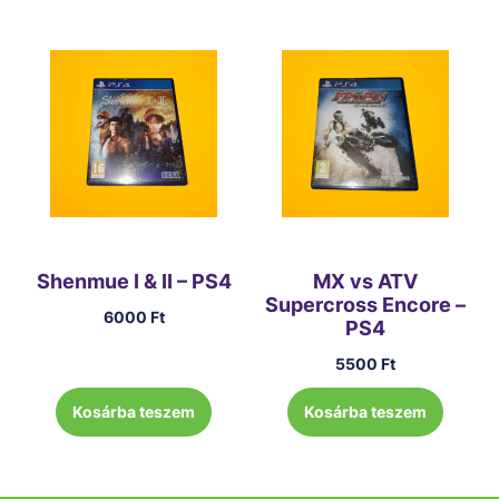
Shenmue I & II – PS4
MX vs ATV
Supercross Encore –
6000
Ft
PS4
5500
Ft
Kosárba teszem
Kosárba teszem