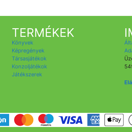
TERMÉKEK
Könyvek
Ált
Képregények
Ad
Társasjátékok
Üz
Konzoljátékok
54
Játékszerek
Elá