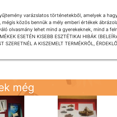
yűjtemény varázslatos történetekből, amelyek a ha
, mégis közös bennük a mély emberi értékek ábrázolás
áló olvasmány lehet mind a gyerekeknek, mind a fel
ERMÉKEK ESETÉN KISEBB ESZTÉTIKAI HIBÁK (BELEÍR
T SZERETNÉL A KISZEMELT TERMÉKRŐL, ÉRDEKLŐ
nek még