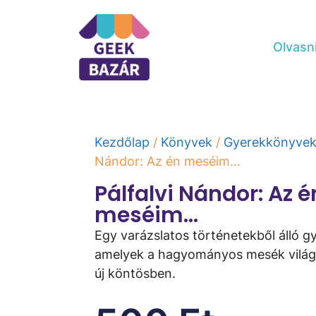
Olvasn
Kezdőlap
/
Könyvek
/
Gyerekkönyve
Nándor: Az ​én meséim…
Pálfalvi Nándor: Az ​é
meséim…
Egy varázslatos történetekből álló g
amelyek a hagyományos mesék világ
új köntösben.