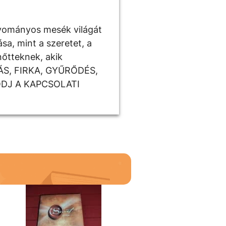
gyományos mesék világát
a, mint a szeretet, a
nőtteknek, akik
ÁS, FIRKA, GYŰRŐDÉS,
DJ A KAPCSOLATI