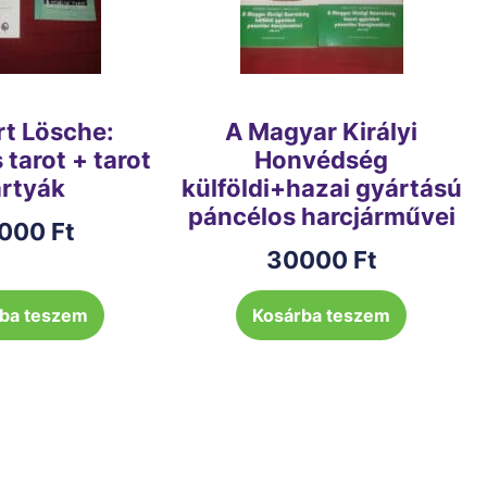
rt Lösche:
A Magyar Királyi
tarot + tarot
Honvédség
rtyák
külföldi+hazai gyártású
páncélos harcjárművei
000
Ft
30000
Ft
ba teszem
Kosárba teszem