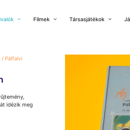
ivalók
Filmek
Társasjátékok
Já
k
/ Pálfalvi
n
yűjtemény,
át idézik meg