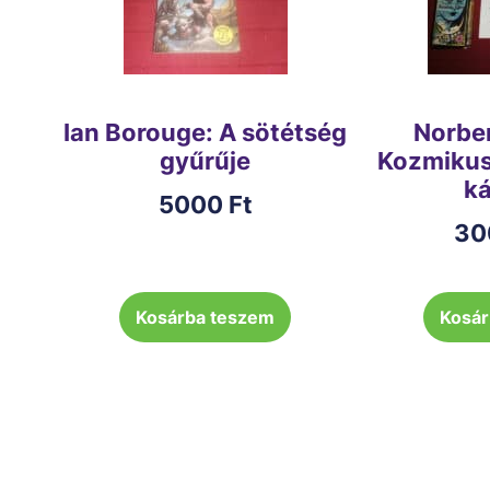
Ian Borouge: A sötétség
Norbe
gyűrűje
Kozmikus 
ká
5000
Ft
30
Kosárba teszem
Kosár