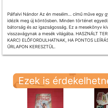
Leírás
Pálfalvi Nándor Az én meséim… című műve egy g
idézik meg új köntösben. Minden történet egyedi
bátorság és az igazságosság. Ez a mesekönyv kiv
visszavágynak a mesék világába. HASZNÁLT T
KARC) ELŐFORDULHATNAK, HA PONTOS LEÍRÁS
ŰRLAPON KERESZTÜL.
Ezek is érdekelhet