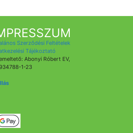
IMPRESSZUM
alános Szerződési Feltételek
atkezelési Tájékoztató
emeltető: Abonyi Róbert EV,
934788-1-23
llás