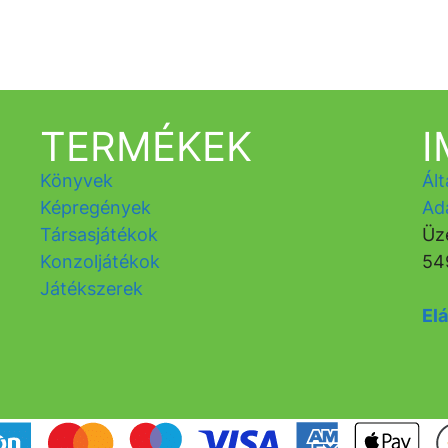
TERMÉKEK
Könyvek
Ált
Képregények
Ad
Társasjátékok
Üz
Konzoljátékok
54
Játékszerek
Elá