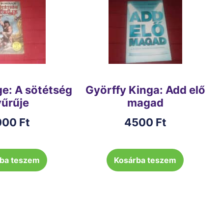
ge: A sötétség
Györffy Kinga: Add elő
űrűje
magad
000
Ft
4500
Ft
ba teszem
Kosárba teszem