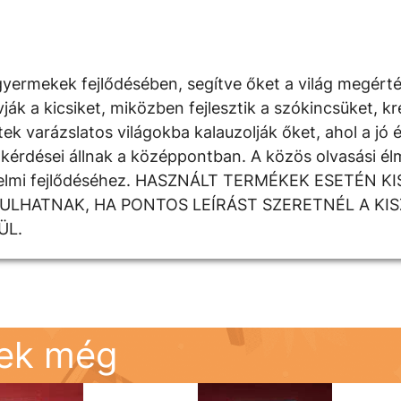
yermekek fejlődésében, segítve őket a világ megért
 a kicsiket, miközben fejlesztik a szókincsüket, krea
k varázslatos világokba kalauzolják őket, ahol a jó é
kérdései állnak a középpontban. A közös olvasási élm
rzelmi fejlődéséhez. HASZNÁLT TERMÉKEK ESETÉN K
DULHATNAK, HA PONTOS LEÍRÁST SZERETNÉL A KI
ÜL.
nek még