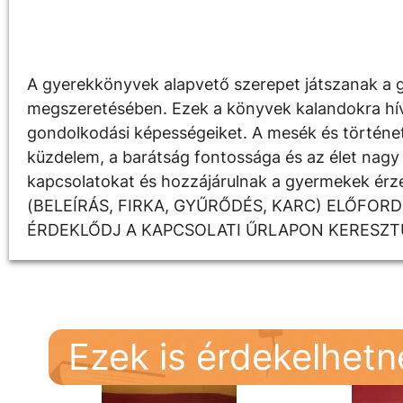
Leírás
A gyerekkönyvek alapvető szerepet játszanak a g
megszeretésében. Ezek a könyvek kalandokra hívják
gondolkodási képességeiket. A mesék és története
küzdelem, a barátság fontossága és az élet nagy 
kapcsolatokat és hozzájárulnak a gyermekek é
(BELEÍRÁS, FIRKA, GYŰRŐDÉS, KARC) ELŐFOR
ÉRDEKLŐDJ A KAPCSOLATI ŰRLAPON KERESZT
Ezek is érdekelhet