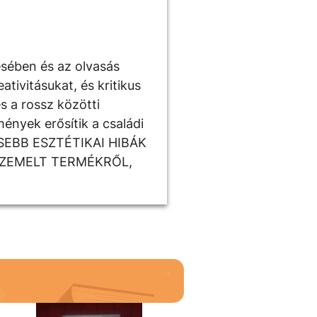
ésében és az olvasás
tivitásukat, és kritikus
s a rossz közötti
ények erősítik a családi
ISEBB ESZTÉTIKAI HIBÁK
SZEMELT TERMÉKRŐL,