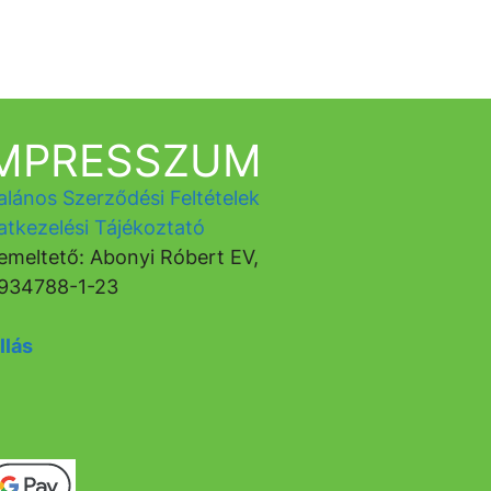
IMPRESSZUM
alános Szerződési Feltételek
atkezelési Tájékoztató
emeltető: Abonyi Róbert EV,
934788-1-23
llás