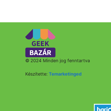
© 2024 Minden jog fenntartva
Készítette:
Temarketinged