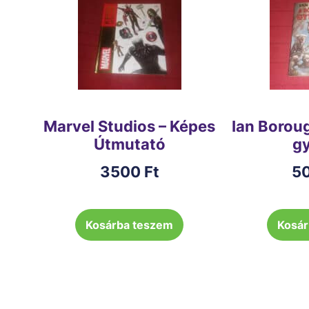
Marvel Studios – Képes
Ian Borou
Útmutató
gy
3500
Ft
5
Kosárba teszem
Kosár