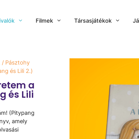
ivalók
Filmek
Társasjátékok
Já
k
/ Pásztohy
g és Lili 2.)
retem ​a
 és Lili
ám! (Pitypang
önyv, amely
olvasási