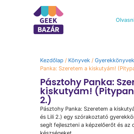
Olvasn
Kezdőlap
/
Könyvek
/
Gyerekkönyve
Panka: Szeretem ​a kiskutyám! (Pitypan
Pásztohy Panka: Sze
kiskutyám! (Pitypang
2.)
Pásztohy Panka: Szeretem ​a kiskuty
és Lili 2.) egy szórakoztató gyerekk
segít fejleszteni a képzelőerőt és az 
készségeket.