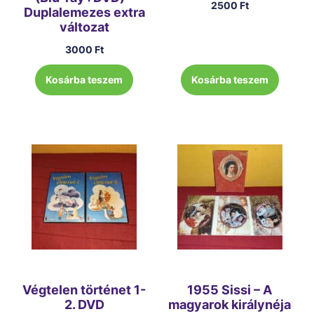
2500
Ft
Duplalemezes extra
változat
3000
Ft
Kosárba teszem
Kosárba teszem
Végtelen történet 1-
1955 Sissi – A
2. DVD
magyarok királynéja