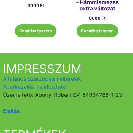
– Háromlemezes
3000
Ft
extra változat
8000
Ft
Kosárba teszem
Kosárba teszem
IMPRESSZUM
Általános Szerződési Feltételek
Adatkezelési Tájékoztató
Üzemeltető: Abonyi Róbert EV, 54934788-1-23
Elállás