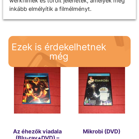
werkfilmek és törölt jelenetek, amelyek még
inkább elmélyítik a filmélményt.
Ezek is érdekelhetnek
még
Az éhezők viadala
Mikrobi (DVD)
(Blu-ray+DVD) –