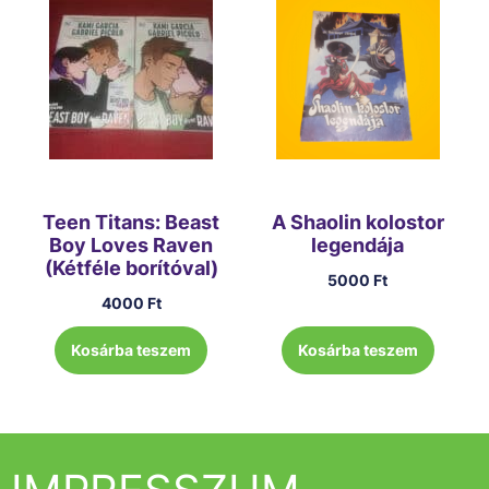
Teen Titans: Beast
A Shaolin kolostor
Boy Loves Raven
legendája
(Kétféle borítóval)
5000
Ft
4000
Ft
Kosárba teszem
Kosárba teszem