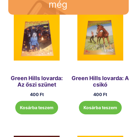
még
Green Hills lovarda:
Green Hills lovarda: A
Az őszi szünet
csikó
400
Ft
400
Ft
Kosárba teszem
Kosárba teszem