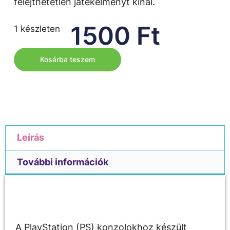
felejthetetlen játékélményt kínál.
1500
Ft
1 készleten
Kosárba teszem
Leírás
További információk
Leírás
A PlayStation (PS) konzolokhoz készült