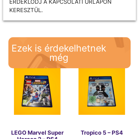
ÉRDEKLŐDJ A KAPCSOLATI ŰRLAPON
KERESZTÜL.
Ezek is érdekelhetnek
még
LEGO Marvel Super
Tropico 5 – PS4