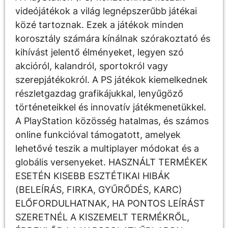
videójátékok a világ legnépszerűbb játékai
közé tartoznak. Ezek a játékok minden
korosztály számára kínálnak szórakoztató és
kihívást jelentő élményeket, legyen szó
akcióról, kalandról, sportokról vagy
szerepjátékokról. A PS játékok kiemelkednek
részletgazdag grafikájukkal, lenyűgöző
történeteikkel és innovatív játékmenetükkel.
A PlayStation közösség hatalmas, és számos
online funkcióval támogatott, amelyek
lehetővé teszik a multiplayer módokat és a
globális versenyeket. HASZNÁLT TERMÉKEK
ESETÉN KISEBB ESZTÉTIKAI HIBÁK
(BELEÍRÁS, FIRKA, GYŰRŐDÉS, KARC)
ELŐFORDULHATNAK, HA PONTOS LEÍRÁST
SZERETNÉL A KISZEMELT TERMÉKRŐL,