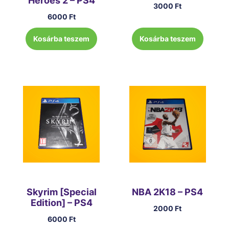
Heroes 2 – PS4
3000
Ft
6000
Ft
Kosárba teszem
Kosárba teszem
Skyrim [Special
NBA 2K18 – PS4
Edition] – PS4
2000
Ft
6000
Ft