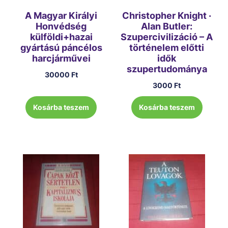
A Magyar Királyi
Christopher Knight ·
Honvédség
Alan Butler:
külföldi+hazai
Szupercivilizáció – A
gyártású páncélos
történelem előtti
harcjárművei
idők
szupertudománya
30000
Ft
3000
Ft
Kosárba teszem
Kosárba teszem