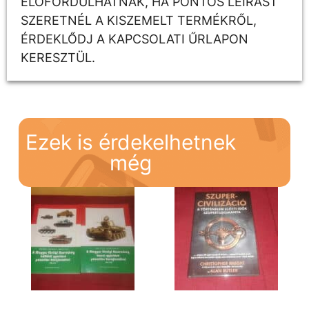
ELŐFORDULHATNAK, HA PONTOS LEÍRÁST
SZERETNÉL A KISZEMELT TERMÉKRŐL,
ÉRDEKLŐDJ A KAPCSOLATI ŰRLAPON
KERESZTÜL.
Ezek is érdekelhetnek
még