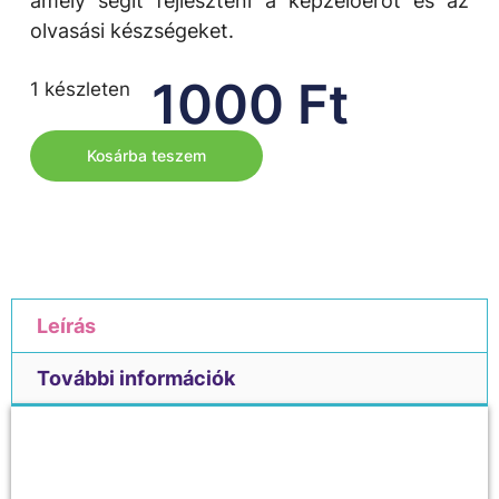
amely segít fejleszteni a képzelőerőt és az
olvasási készségeket.
1000
Ft
1 készleten
Kosárba teszem
Leírás
További információk
Leírás