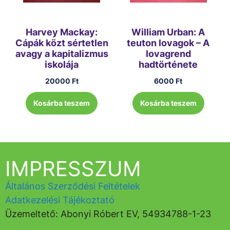
Harvey Mackay:
William Urban: A
Cápák közt sértetlen
teuton lovagok – A
avagy a kapitalizmus
lovagrend
iskolája
hadtörténete
20000
Ft
6000
Ft
Kosárba teszem
Kosárba teszem
IMPRESSZUM
Általános Szerződési Feltételek
Adatkezelési Tájékoztató
Üzemeltető: Abonyi Róbert EV, 54934788-1-23