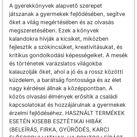
A gyerekkönyvek alapvető szerepet
játszanak a gyermekek fejlődésében, segítve
őket a világ megértésében és az olvasás
megszeretésében. Ezek a könyvek
kalandokra hívják a kicsiket, miközben
fejlesztik a szókincsüket, kreativitásukat, és
kritikus gondolkodási képességeiket. A mesék
és történetek varázslatos világokba
kalauzolják őket, ahol a jó és a rossz közötti
küzdelem, a barátság fontossága és az élet
nagy kérdései állnak a középpontban. A
közös olvasási élmények erősítik a családi
kapcsolatokat és hozzájárulnak a gyermekek
érzelmi fejlődéséhez. HASZNÁLT TERMÉKEK
ESETÉN KISEBB ESZTÉTIKAI HIBÁK
(BELEÍRÁS, FIRKA, GYŰRŐDÉS, KARC)