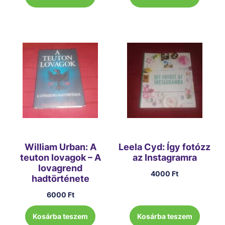
William Urban: A
Leela Cyd: Így fotózz
teuton lovagok – A
az Instagramra
lovagrend
4000
Ft
hadtörténete
6000
Ft
Kosárba teszem
Kosárba teszem