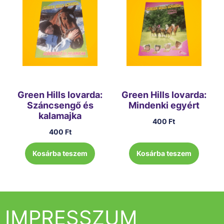
Green Hills lovarda:
Green Hills lovarda:
Száncsengő és
Mindenki egyért
kalamajka
400
Ft
400
Ft
Kosárba teszem
Kosárba teszem
IMPRESSZUM