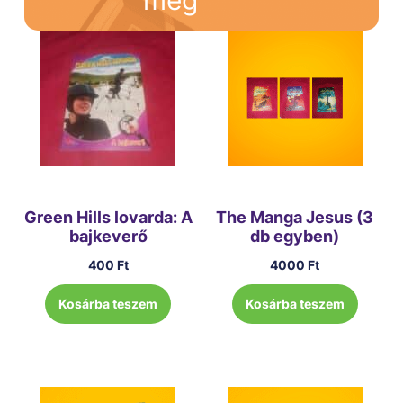
Green Hills lovarda: A
The Manga Jesus (3
bajkeverő
db egyben)
400
Ft
4000
Ft
Kosárba teszem
Kosárba teszem