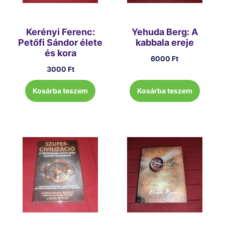
Kerényi Ferenc:
Yehuda Berg: A
Petőfi Sándor élete
kabbala ereje
és kora
6000
Ft
3000
Ft
Kosárba teszem
Kosárba teszem