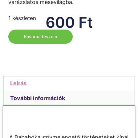
varázslatos mesevilágba.
600
Ft
1 készleten
Kosárba teszem
Leírás
További információk
Leírás
A Bababóka szívmelengető történeteket kínál