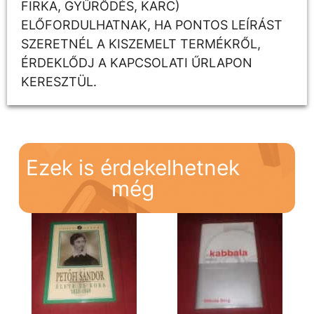
FIRKA, GYŰRŐDÉS, KARC)
ELŐFORDULHATNAK, HA PONTOS LEÍRÁST
SZERETNÉL A KISZEMELT TERMÉKRŐL,
ÉRDEKLŐDJ A KAPCSOLATI ŰRLAPON
KERESZTÜL.
Ezek is érdekelhetnek
még