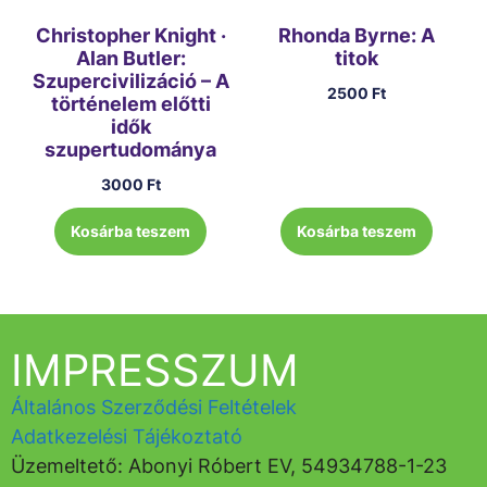
Christopher Knight ·
Rhonda Byrne: A
Alan Butler:
titok
Szupercivilizáció – A
2500
Ft
történelem előtti
idők
szupertudománya
3000
Ft
Kosárba teszem
Kosárba teszem
IMPRESSZUM
Általános Szerződési Feltételek
Adatkezelési Tájékoztató
Üzemeltető: Abonyi Róbert EV, 54934788-1-23