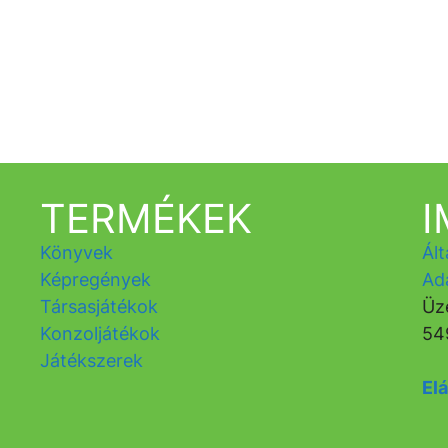
TERMÉKEK
Könyvek
Ált
Képregények
Ad
Társasjátékok
Üz
Konzoljátékok
54
Játékszerek
Elá