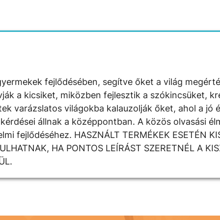
yermekek fejlődésében, segítve őket a világ megért
 a kicsiket, miközben fejlesztik a szókincsüket, krea
k varázslatos világokba kalauzolják őket, ahol a jó é
kérdései állnak a középpontban. A közös olvasási élm
rzelmi fejlődéséhez. HASZNÁLT TERMÉKEK ESETÉN K
DULHATNAK, HA PONTOS LEÍRÁST SZERETNÉL A KI
ÜL.