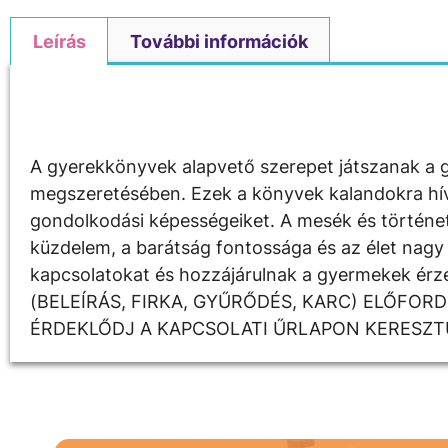
Leírás
További információk
Leírás
A gyerekkönyvek alapvető szerepet játszanak a g
megszeretésében. Ezek a könyvek kalandokra hívják
gondolkodási képességeiket. A mesék és története
küzdelem, a barátság fontossága és az élet nagy 
kapcsolatokat és hozzájárulnak a gyermekek é
(BELEÍRÁS, FIRKA, GYŰRŐDÉS, KARC) ELŐFOR
ÉRDEKLŐDJ A KAPCSOLATI ŰRLAPON KERESZT