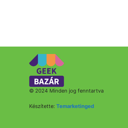
© 2024 Minden jog fenntartva
Készítette:
Temarketinged