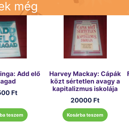
nek még
inga: Add elő
Harvey Mackay: Cápák
agad
közt sértetlen avagy a
kapitalizmus iskolája
500
Ft
20000
Ft
ba teszem
Kosárba teszem