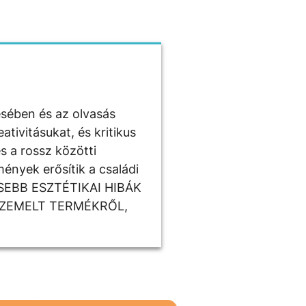
ésében és az olvasás
tivitásukat, és kritikus
s a rossz közötti
ények erősítik a családi
ISEBB ESZTÉTIKAI HIBÁK
SZEMELT TERMÉKRŐL,