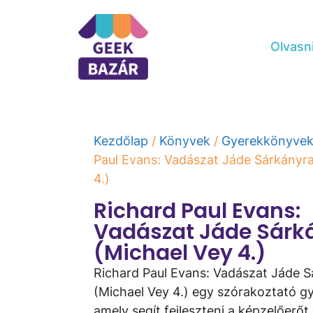
Olvasn
Kezdőlap
/
Könyvek
/
Gyerekkönyve
Paul Evans: Vadászat Jáde Sárkányra
4.)
Richard Paul Evans:
Vadászat Jáde Sárk
(Michael Vey 4.)
Richard Paul Evans: Vadászat Jáde 
(Michael Vey 4.) egy szórakoztató g
amely segít fejleszteni a képzelőerőt 