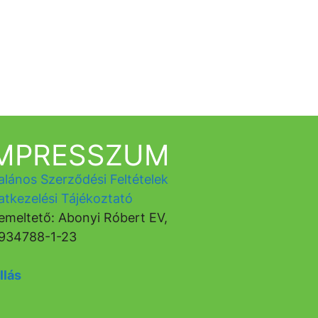
IMPRESSZUM
alános Szerződési Feltételek
atkezelési Tájékoztató
emeltető: Abonyi Róbert EV,
934788-1-23
llás