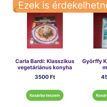
Ezek is érdekelhet
Carla Bardi: Klasszikus
Györffy K
vegetáriánus konyha
m
3500
Ft
4
Kosárba teszem
Kosár